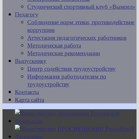
Студенческий спортивный клуб «Вымпел»
Педагогу
Соблюдение норм этики, противодействие
коррупции
Аттестация педагогических работников
Методическая работа
Методические рекомендации
Выпускнику
Центр содействия трудоустройству
Информация работодателям по
трудоустройству
Контакты
Карта сайта