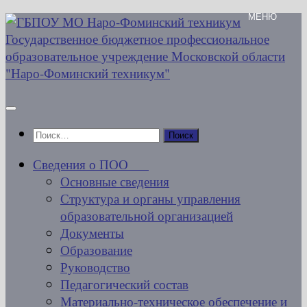
Перейти
к
содержимому
Найти:
Сведения о ПОО
Основные сведения
Структура и органы управления
образовательной организацией
Документы
Образование
Руководство
Педагогический состав
Материально-техническое обеспечение и