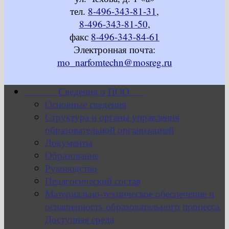
тел.
8-496-343-81-31
,
8-496-343-81-50
,
факс
8-496-343-84-61
Электронная почта:
mo_narfomtechn@mosreg.ru
Сведения о ПОО
Основные сведения
Структура и органы управления
образовательной организацией
Документы
Образование
Руководство
Педагогический состав
Материально-техническое обеспечение и
оснащенность образовательного процесса.
Доступная среда