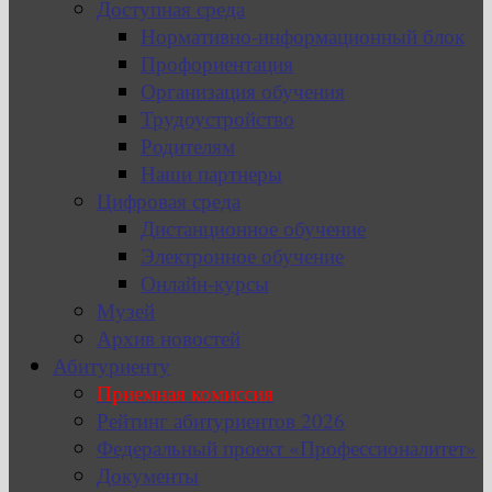
Доступная среда
Нормативно-информационный блок
Профориентация
Организация обучения
Трудоустройство
Родителям
Наши партнеры
Цифровая среда
Дистанционное обучение
Электронное обучение
Онлайн-курсы
Музей
Архив новостей
Абитуриенту
Приемная комиссия
Рейтинг абитуриентов 2026
Федеральный проект «Профессионалитет»
Документы