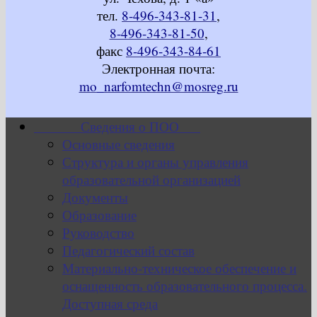
тел.
8-496-343-81-31
,
8-496-343-81-50
,
факс
8-496-343-84-61
Электронная почта:
mo_narfomtechn@mosreg.ru
Сведения о ПОО
Основные сведения
Структура и органы управления
образовательной организацией
Документы
Образование
Руководство
Педагогический состав
Материально-техническое обеспечение и
оснащенность образовательного процесса.
Доступная среда