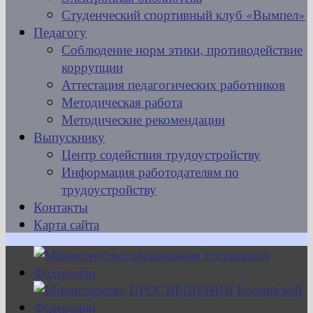
Студенческий спортивный клуб «Вымпел»
Педагогу
Соблюдение норм этики, противодействие
коррупции
Аттестация педагогических работников
Методическая работа
Методические рекомендации
Выпускнику
Центр содействия трудоустройству
Информация работодателям по
трудоустройству
Контакты
Карта сайта