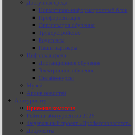
Доступная среда
Нормативно-информационный блок
Профориентация
Организация обучения
Трудоустройство
Родителям
Наши партнеры
Цифровая среда
Дистанционное обучение
Электронное обучение
Онлайн-курсы
Музей
Архив новостей
Абитуриенту
Приемная комиссия
Рейтинг абитуриентов 2026
Федеральный проект «Профессионалитет»
Документы