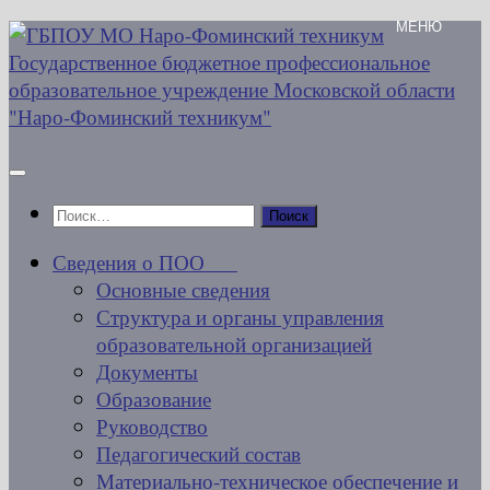
Перейти
к
содержимому
Найти:
Сведения о ПОО
Основные сведения
Структура и органы управления
образовательной организацией
Документы
Образование
Руководство
Педагогический состав
Материально-техническое обеспечение и