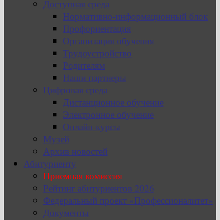
Доступная среда
Нормативно-информационный блок
Профориентация
Организация обучения
Трудоустройство
Родителям
Наши партнеры
Цифровая среда
Дистанционное обучение
Электронное обучение
Онлайн-курсы
Музей
Архив новостей
Абитуриенту
Приемная комиссия
Рейтинг абитуриентов 2026
Федеральный проект «Профессионалитет»
Документы