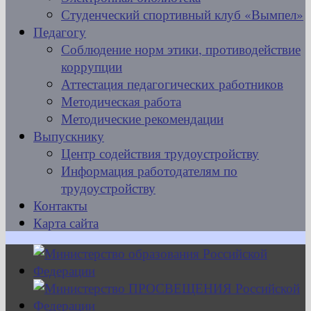
Студенческий спортивный клуб «Вымпел»
Педагогу
Соблюдение норм этики, противодействие
коррупции
Аттестация педагогических работников
Методическая работа
Методические рекомендации
Выпускнику
Центр содействия трудоустройству
Информация работодателям по
трудоустройству
Контакты
Карта сайта