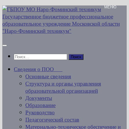
Перейти
к
содержимому
Найти:
Сведения о ПОО
Основные сведения
Структура и органы управления
образовательной организацией
Документы
Образование
Руководство
Педагогический состав
Материально-техническое обеспечение и