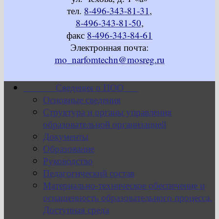
тел.
8-496-343-81-31
,
8-496-343-81-50
,
факс
8-496-343-84-61
Электронная почта:
mo_narfomtechn@mosreg.ru
Сведения о ПОО
Основные сведения
Структура и органы управления
образовательной организацией
Документы
Образование
Руководство
Педагогический состав
Материально-техническое обеспечение и
оснащенность образовательного процесса.
Доступная среда