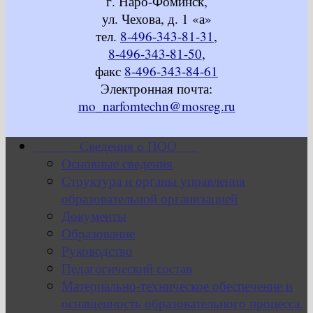
г. Наро-Фоминск,
ул. Чехова, д. 1 «а»
тел.
8-496-343-81-31
,
8-496-343-81-50
,
факс
8-496-343-84-61
Электронная почта:
mo_narfomtechn@mosreg.ru
Сведения о ПОО
Основные сведения
Структура и органы управления
образовательной организацией
Документы
Образование
Руководство
Педагогический состав
Материально-техническое обеспечение и
оснащенность образовательного процесса.