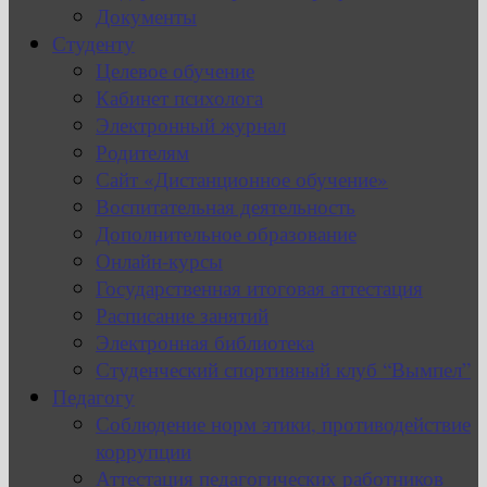
Документы
Студенту
Целевое обучение
Кабинет психолога
Электронный журнал
Родителям
Сайт «Дистанционное обучение»
Воспитательная деятельность
Дополнительное образование
Онлайн-курсы
Государственная итоговая аттестация
Расписание занятий
Электронная библиотека
Студенческий спортивный клуб “Вымпел”
Педагогу
Соблюдение норм этики, противодействие
коррупции
Аттестация педагогических работников