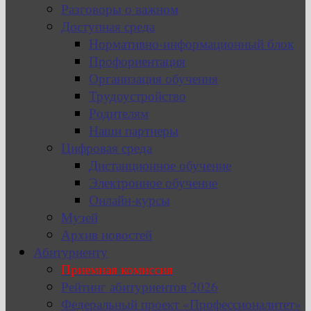
Разговоры о важном
Доступная среда
Нормативно-информационный блок
Профориентация
Организация обучения
Трудоустройство
Родителям
Наши партнеры
Цифровая среда
Дистанционное обучение
Электронное обучение
Онлайн-курсы
Музей
Архив новостей
Абитуриенту
Приемная комиссия
Рейтинг абитуриентов 2026
Федеральный проект «Профессионалитет»