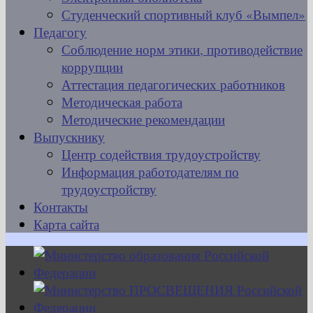
Студенческий спортивный клуб «Вымпел»
Педагогу
Соблюдение норм этики, противодействие
коррупции
Аттестация педагогических работников
Методическая работа
Методические рекомендации
Выпускнику
Центр содействия трудоустройству
Информация работодателям по
трудоустройству
Контакты
Карта сайта