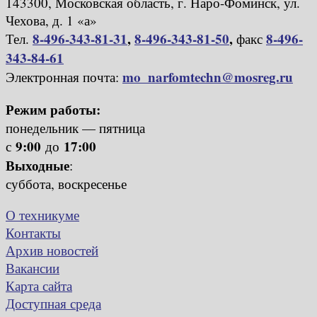
143300, Московская область, г. Наро-Фоминск, ул.
Чехова, д. 1 «а»
8-496-343-81-31
,
8-496-343-81-50
,
8-496-
Тел.
факс
343-84-61
mo_narfomtechn@mosreg.ru
Электронная почта:
Режим работы:
понедельник — пятница
9:00
17:00
с
до
Выходные
:
суббота, воскресенье
О техникуме
Контакты
Архив новостей
Вакансии
Карта сайта
Доступная среда