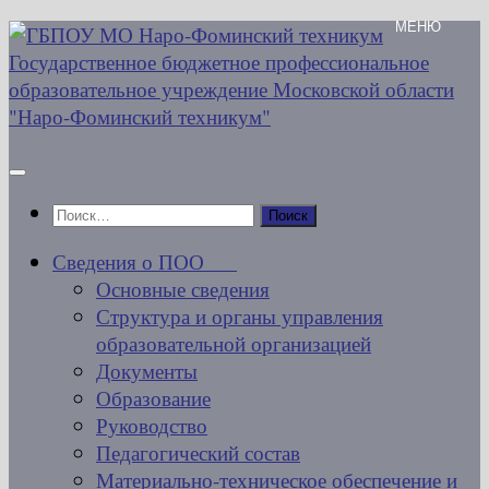
Перейти
к
содержимому
Найти:
Сведения о ПОО
Основные сведения
Структура и органы управления
образовательной организацией
Документы
Образование
Руководство
Педагогический состав
Материально-техническое обеспечение и