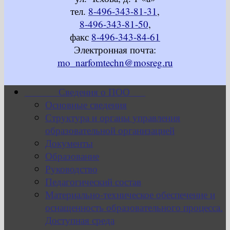
тел.
8-496-343-81-31
,
8-496-343-81-50
,
факс
8-496-343-84-61
Электронная почта:
mo_narfomtechn@mosreg.ru
Сведения о ПОО
Основные сведения
Структура и органы управления
образовательной организацией
Документы
Образование
Руководство
Педагогический состав
Материально-техническое обеспечение и
оснащенность образовательного процесса.
Доступная среда