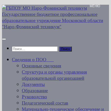
Перейти
к
содержимому
Найти:
Сведения о ПОО
Основные сведения
Структура и органы управления
образовательной организацией
Документы
Образование
Руководство
Педагогический состав
Материально-техническое обеспечение и