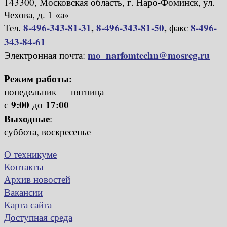
143300, Московская область, г. Наро-Фоминск, ул.
Чехова, д. 1 «а»
8-496-343-81-31
,
8-496-343-81-50
,
8-496-
Тел.
факс
343-84-61
mo_narfomtechn@mosreg.ru
Электронная почта:
Режим работы:
понедельник — пятница
9:00
17:00
с
до
Выходные
:
суббота, воскресенье
О техникуме
Контакты
Архив новостей
Вакансии
Карта сайта
Доступная среда