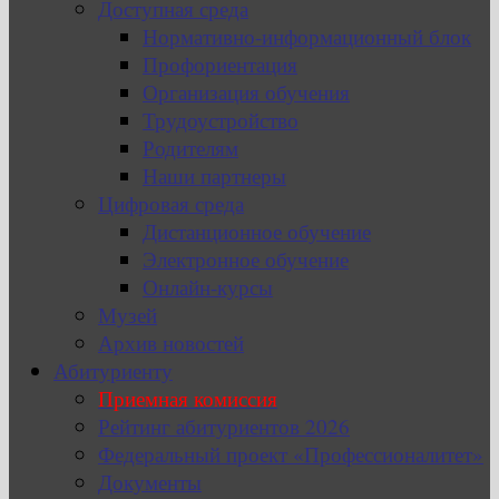
Доступная среда
Нормативно-информационный блок
Профориентация
Организация обучения
Трудоустройство
Родителям
Наши партнеры
Цифровая среда
Дистанционное обучение
Электронное обучение
Онлайн-курсы
Музей
Архив новостей
Абитуриенту
Приемная комиссия
Рейтинг абитуриентов 2026
Федеральный проект «Профессионалитет»
Документы