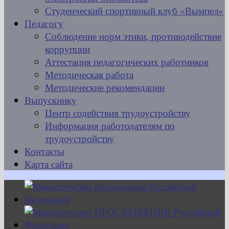
Студенческий спортивный клуб «Вымпел»
Педагогу
Соблюдение норм этики, противодействие
коррупции
Аттестация педагогических работников
Методическая работа
Методические рекомендации
Выпускнику
Центр содействия трудоустройству
Информация работодателям по
трудоустройству
Контакты
Карта сайта