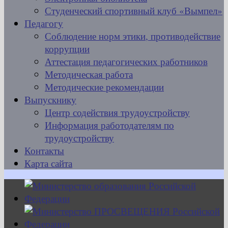
Студенческий спортивный клуб «Вымпел»
Педагогу
Соблюдение норм этики, противодействие
коррупции
Аттестация педагогических работников
Методическая работа
Методические рекомендации
Выпускнику
Центр содействия трудоустройству
Информация работодателям по
трудоустройству
Контакты
Карта сайта