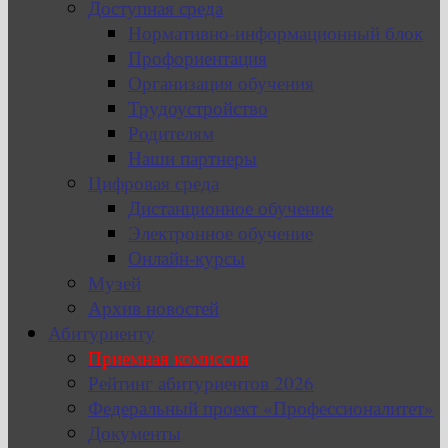
Доступная среда
Нормативно-информационный блок
Профориентация
Организация обучения
Трудоустройство
Родителям
Наши партнеры
Цифровая среда
Дистанционное обучение
Электронное обучение
Онлайн-курсы
Музей
Архив новостей
Абитуриенту
Приемная комиссия
Рейтинг абитуриентов 2026
Федеральный проект «Профессионалитет»
Документы