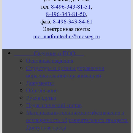
тел.
8-496-343-81-31
,
8-496-343-81-50
,
факс
8-496-343-84-61
Электронная почта:
mo_narfomtechn@mosreg.ru
Сведения о ПОО
Основные сведения
Структура и органы управления
образовательной организацией
Документы
Образование
Руководство
Педагогический состав
Материально-техническое обеспечение и
оснащенность образовательного процесса.
Доступная среда