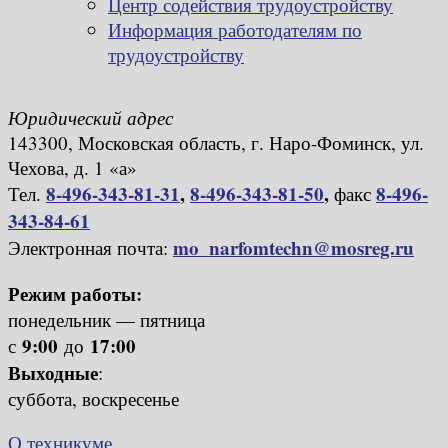
Центр содействия трудоустройству
Информация работодателям по
трудоустройству
Юридический адрес
143300, Московская область, г. Наро-Фоминск, ул.
Чехова, д. 1 «а»
8-496-343-81-31
,
8-496-343-81-50
,
8-496-
Тел.
факс
343-84-61
mo_narfomtechn@mosreg.ru
Электронная почта:
Режим работы:
понедельник — пятница
9:00
17:00
с
до
Выходные
:
суббота, воскресенье
О техникуме