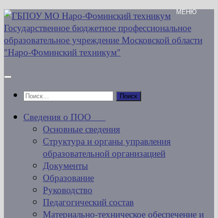
Перейти
к
содержимому
Найти:
Сведения о ПОО
Основные сведения
Структура и органы управления
образовательной организацией
Документы
Образование
Руководство
Педагогический состав
Материально-техническое обеспечение и