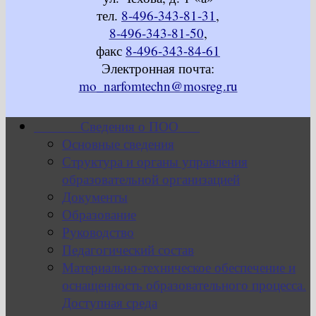
тел.
8-496-343-81-31
,
8-496-343-81-50
,
факс
8-496-343-84-61
Электронная почта:
mo_narfomtechn@mosreg.ru
Сведения о ПОО
Основные сведения
Структура и органы управления
образовательной организацией
Документы
Образование
Руководство
Педагогический состав
Материально-техническое обеспечение и
оснащенность образовательного процесса.
Доступная среда