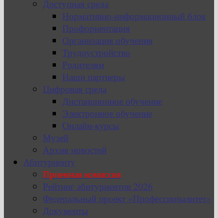
Доступная среда
Нормативно-информационный блок
Профориентация
Организация обучения
Трудоустройство
Родителям
Наши партнеры
Цифровая среда
Дистанционное обучение
Электронное обучение
Онлайн-курсы
Музей
Архив новостей
Абитуриенту
Приемная комиссия
Рейтинг абитуриентов 2026
Федеральный проект «Профессионалитет»
Документы