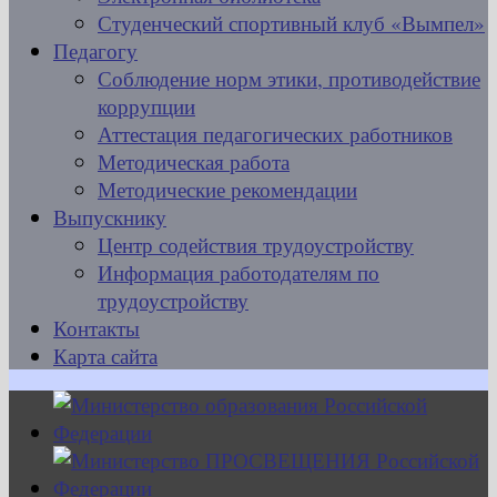
Студенческий спортивный клуб «Вымпел»
Педагогу
Соблюдение норм этики, противодействие
коррупции
Аттестация педагогических работников
Методическая работа
Методические рекомендации
Выпускнику
Центр содействия трудоустройству
Информация работодателям по
трудоустройству
Контакты
Карта сайта