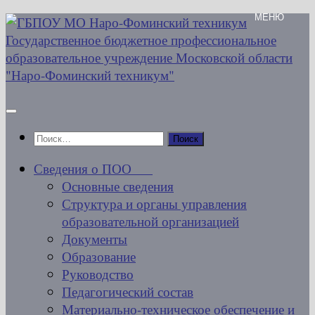
Перейти
к
содержимому
Найти:
Сведения о ПОО
Основные сведения
Структура и органы управления
образовательной организацией
Документы
Образование
Руководство
Педагогический состав
Материально-техническое обеспечение и