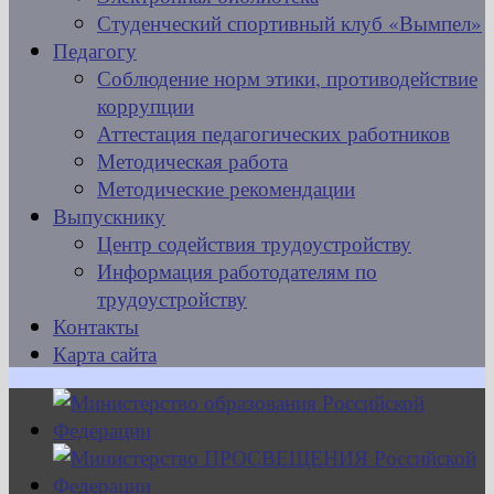
Студенческий спортивный клуб «Вымпел»
Педагогу
Соблюдение норм этики, противодействие
коррупции
Аттестация педагогических работников
Методическая работа
Методические рекомендации
Выпускнику
Центр содействия трудоустройству
Информация работодателям по
трудоустройству
Контакты
Карта сайта