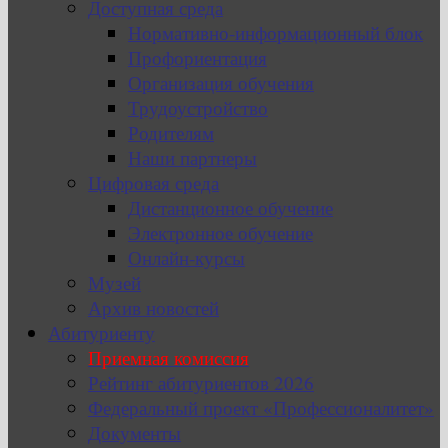
Доступная среда
Нормативно-информационный блок
Профориентация
Организация обучения
Трудоустройство
Родителям
Наши партнеры
Цифровая среда
Дистанционное обучение
Электронное обучение
Онлайн-курсы
Музей
Архив новостей
Абитуриенту
Приемная комиссия
Рейтинг абитуриентов 2026
Федеральный проект «Профессионалитет»
Документы