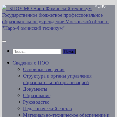
Перейти
к
содержимому
Найти:
Сведения о ПОО
Основные сведения
Структура и органы управления
образовательной организацией
Документы
Образование
Руководство
Педагогический состав
Материально-техническое обеспечение и