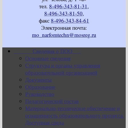
тел.
8-496-343-81-31
,
8-496-343-81-50
,
факс
8-496-343-84-61
Электронная почта:
mo_narfomtechn@mosreg.ru
Сведения о ПОО
Основные сведения
Структура и органы управления
образовательной организацией
Документы
Образование
Руководство
Педагогический состав
Материально-техническое обеспечение и
оснащенность образовательного процесса.
Доступная среда