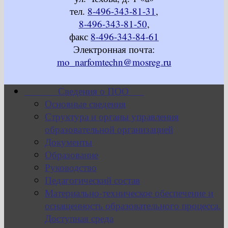
тел.
8-496-343-81-31
,
8-496-343-81-50
,
факс
8-496-343-84-61
Электронная почта:
mo_narfomtechn@mosreg.ru
Сведения о ПОО
Основные сведения
Структура и органы управления
образовательной организацией
Документы
Образование
Руководство
Педагогический состав
Материально-техническое обеспечение и
оснащенность образовательного процесса.
Доступная среда