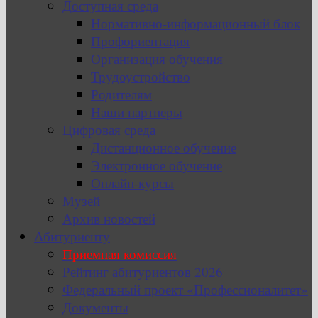
Доступная среда
Нормативно-информационный блок
Профориентация
Организация обучения
Трудоустройство
Родителям
Наши партнеры
Цифровая среда
Дистанционное обучение
Электронное обучение
Онлайн-курсы
Музей
Архив новостей
Абитуриенту
Приемная комиссия
Рейтинг абитуриентов 2026
Федеральный проект «Профессионалитет»
Документы