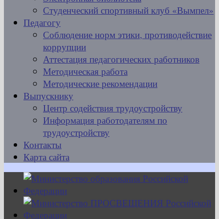
Студенческий спортивный клуб «Вымпел»
Педагогу
Соблюдение норм этики, противодействие
коррупции
Аттестация педагогических работников
Методическая работа
Методические рекомендации
Выпускнику
Центр содействия трудоустройству
Информация работодателям по
трудоустройству
Контакты
Карта сайта