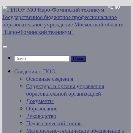
Перейти
к
содержимому
Найти:
Сведения о ПОО
Основные сведения
Структура и органы управления
образовательной организацией
Документы
Образование
Руководство
Педагогический состав
Материально-техническое обеспечение и