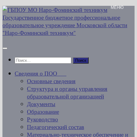
Перейти
к
содержимому
Найти:
Сведения о ПОО
Основные сведения
Структура и органы управления
образовательной организацией
Документы
Образование
Руководство
Педагогический состав
Материально-техническое обеспечение и