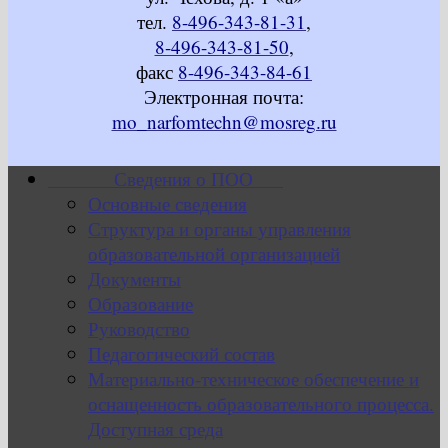
тел.
8-496-343-81-31
,
8-496-343-81-50
,
факс
8-496-343-84-61
Электронная почта:
mo_narfomtechn@mosreg.ru
Сведения о ПОО
Основные сведения
Структура и органы управления
образовательной организацией
Документы
Образование
Руководство
Педагогический состав
Материально-техническое обеспечение и
оснащенность образовательного процесса.
Доступная среда