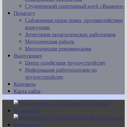
Студенческий спортивный клуб «Вымпел»
Педагогу
Соблюдение норм этики, противодействие
коррупции
Аттестация педагогических работников
Методическая работа
Методические рекомендации
Выпускнику
Центр содействия трудоустройству
Информация работодателям по
трудоустройству
Контакты
Карта сайта