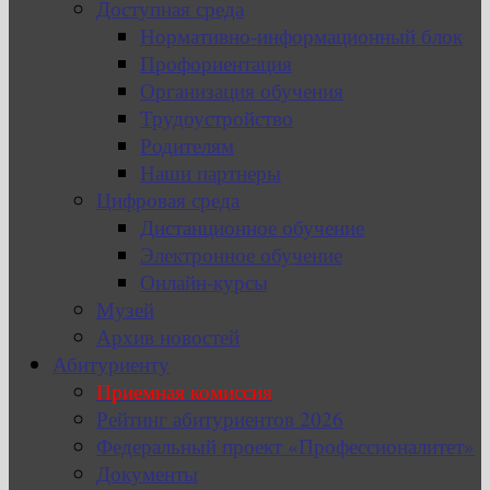
Доступная среда
Нормативно-информационный блок
Профориентация
Организация обучения
Трудоустройство
Родителям
Наши партнеры
Цифровая среда
Дистанционное обучение
Электронное обучение
Онлайн-курсы
Музей
Архив новостей
Абитуриенту
Приемная комиссия
Рейтинг абитуриентов 2026
Федеральный проект «Профессионалитет»
Документы