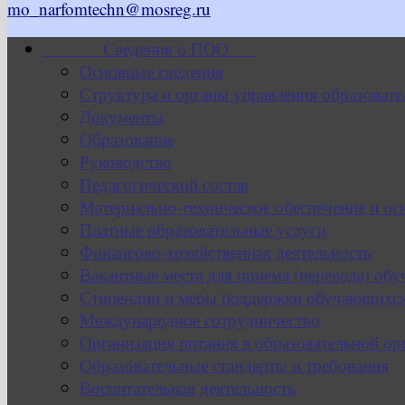
mo_narfomtechn@mosreg.ru
Сведения о ПОО
Основные сведения
Структура и органы управления образовате
Документы
Образование
Руководство
Педагогический состав
Материально-техническое обеспечение и ос
Платные образовательные услуги
Финансово-хозяйственная деятельность
Вакантные места для приема (перевода) об
Стипендии и меры поддержки обучающихс
Международное сотрудничество
Организация питания в образовательной ор
Образовательные стандарты и требования
Воспитательная деятельность