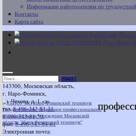
Информация работодателям по трудоустрой
Контакты
Карта сайта
Найти:
143300, Московская область,
г. Наро-Фоминск,
ул. Чехова, д. 1 «а»
професс
тел.
8-496-343-81-31
,
8-496-343-81-50
,
факс
8-496-343-84-61
Электронная почта: