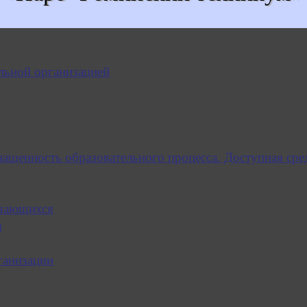
льной организацией
нащенность образовательного процесса. Доступная сре
учающихся
я
ганизации