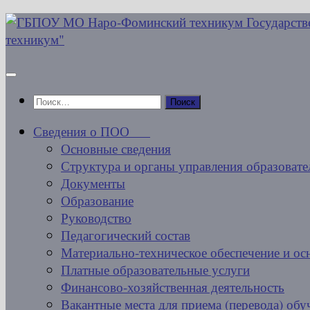
Перейти
к
содержимому
Найти:
Сведения о ПОО
Основные сведения
Структура и органы управления образовате
Документы
Образование
Руководство
Педагогический состав
Материально-техническое обеспечение и ос
Платные образовательные услуги
Финансово-хозяйственная деятельность
Вакантные места для приема (перевода) об