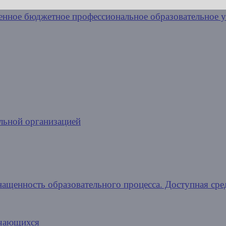
льной организацией
нащенность образовательного процесса. Доступная сре
учающихся