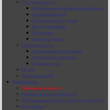
Доступная среда
Нормативно-информационный блок
Профориентация
Организация обучения
Трудоустройство
Родителям
Наши партнеры
Цифровая среда
Дистанционное обучение
Электронное обучение
Онлайн-курсы
Музей
Архив новостей
Абитуриенту
Приемная комиссия
Рейтинг абитуриентов 2026
Федеральный проект «Профессионалитет»
Документы