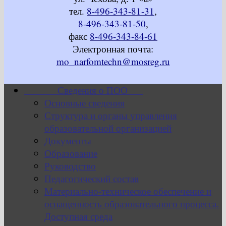
тел.
8-496-343-81-31
,
8-496-343-81-50
,
факс
8-496-343-84-61
Электронная почта:
mo_narfomtechn@mosreg.ru
Сведения о ПОО
Основные сведения
Структура и органы управления
образовательной организацией
Документы
Образование
Руководство
Педагогический состав
Материально-техническое обеспечение и
оснащенность образовательного процесса.
Доступная среда