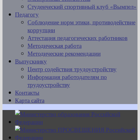
Студенческий спортивный клуб «Вымпел»
Педагогу
Соблюдение норм этики, противодействие
коррупции
Аттестация педагогических работников
Методическая работа
Методические рекомендации
Выпускнику
Центр содействия трудоустройству
Информация работодателям по
трудоустройству
Контакты
Карта сайта