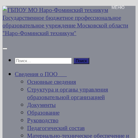
Перейти
к
содержимому
Найти:
Сведения о ПОО
Основные сведения
Структура и органы управления
образовательной организацией
Документы
Образование
Руководство
Педагогический состав
Материально-техническое обеспечение и