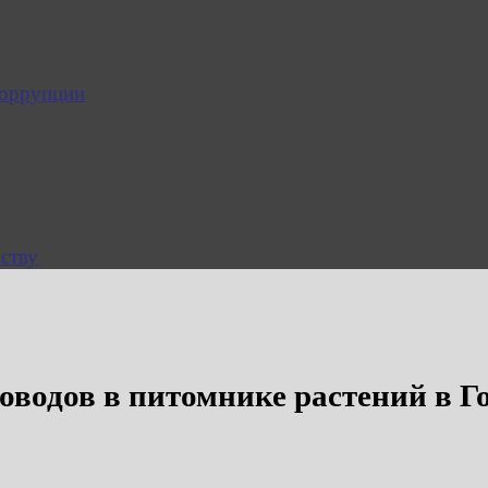
коррупции
ству
оводов в питомнике растений в Г