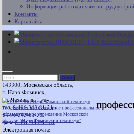
Информация работодателям по трудоустрой
Контакты
Карта сайта
Найти:
143300, Московская область,
г. Наро-Фоминск,
ул. Чехова, д. 1 «а»
професс
тел.
8-496-343-81-31
,
8-496-343-81-50
,
факс
8-496-343-84-61
Электронная почта: