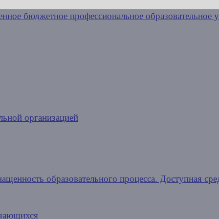
льной организацией
нащенность образовательного процесса. Доступная сре
учающихся