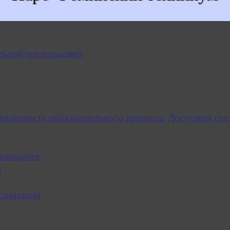
льной организацией
нащенность образовательного процесса. Доступная сре
учающихся
я
ганизации