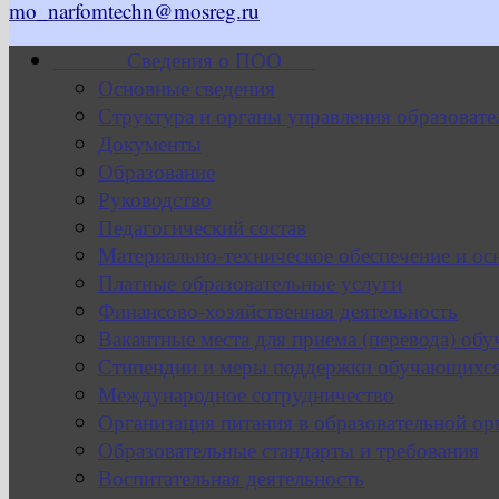
mo_narfomtechn@mosreg.ru
Сведения о ПОО
Основные сведения
Структура и органы управления образовате
Документы
Образование
Руководство
Педагогический состав
Материально-техническое обеспечение и ос
Платные образовательные услуги
Финансово-хозяйственная деятельность
Вакантные места для приема (перевода) об
Стипендии и меры поддержки обучающихс
Международное сотрудничество
Организация питания в образовательной ор
Образовательные стандарты и требования
Воспитательная деятельность