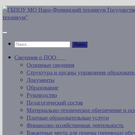
Перейти
к
содержимому
Найти:
Сведения о ПОО
Основные сведения
Структура и органы управления образовате
Документы
Образование
Руководство
Педагогический состав
Материально-техническое обеспечение и ос
Платные образовательные услуги
Финансово-хозяйственная деятельность
Вакантные места для приема (перевода) об