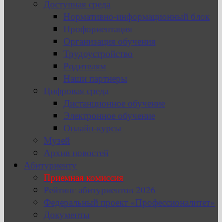
Доступная среда
Нормативно-информационный блок
Профориентация
Организация обучения
Трудоустройство
Родителям
Наши партнеры
Цифровая среда
Дистанционное обучение
Электронное обучение
Онлайн-курсы
Музей
Архив новостей
Абитуриенту
Приемная комиссия
Рейтинг абитуриентов 2026
Федеральный проект «Профессионалитет»
Документы