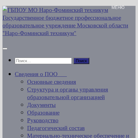
Перейти
к
содержимому
Найти:
Сведения о ПОО
Основные сведения
Структура и органы управления
образовательной организацией
Документы
Образование
Руководство
Педагогический состав
Материально-техническое обеспечение и