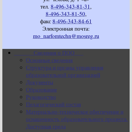
тел.
8-496-343-81-31
,
8-496-343-81-50
,
факс
8-496-343-84-61
Электронная почта:
mo_narfomtechn@mosreg.ru
Сведения о ПОО
Основные сведения
Структура и органы управления
образовательной организацией
Документы
Образование
Руководство
Педагогический состав
Материально-техническое обеспечение и
оснащенность образовательного процесса.
Доступная среда