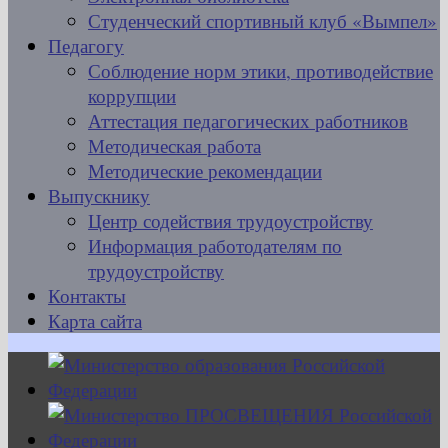
Студенческий спортивный клуб «Вымпел»
Педагогу
Соблюдение норм этики, противодействие
коррупции
Аттестация педагогических работников
Методическая работа
Методические рекомендации
Выпускнику
Центр содействия трудоустройству
Информация работодателям по
трудоустройству
Контакты
Карта сайта