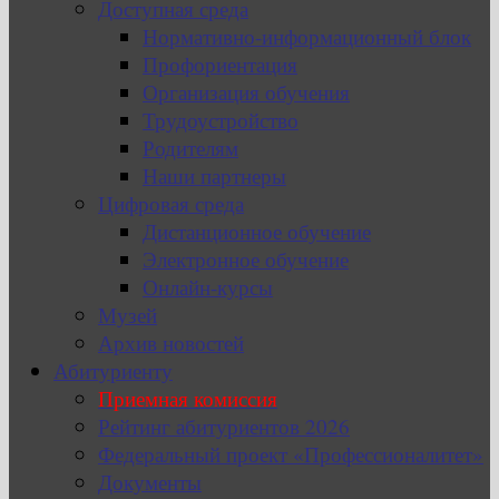
Доступная среда
Нормативно-информационный блок
Профориентация
Организация обучения
Трудоустройство
Родителям
Наши партнеры
Цифровая среда
Дистанционное обучение
Электронное обучение
Онлайн-курсы
Музей
Архив новостей
Абитуриенту
Приемная комиссия
Рейтинг абитуриентов 2026
Федеральный проект «Профессионалитет»
Документы