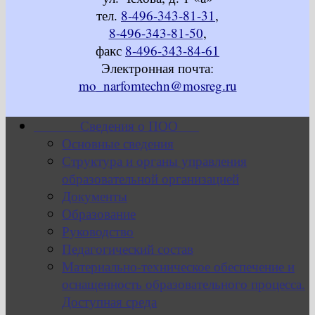
тел.
8-496-343-81-31
,
8-496-343-81-50
,
факс
8-496-343-84-61
Электронная почта:
mo_narfomtechn@mosreg.ru
Сведения о ПОО
Основные сведения
Структура и органы управления
образовательной организацией
Документы
Образование
Руководство
Педагогический состав
Материально-техническое обеспечение и
оснащенность образовательного процесса.
Доступная среда