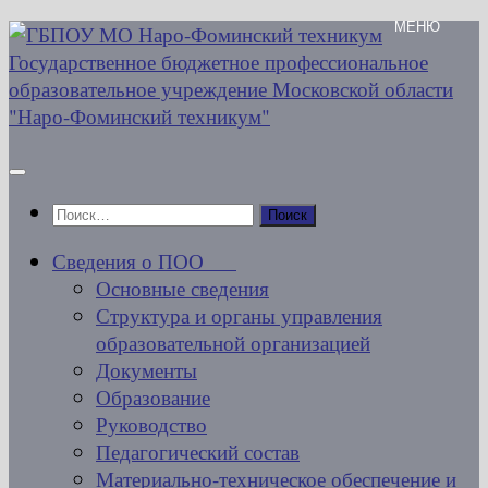
Перейти
к
содержимому
Найти:
Сведения о ПОО
Основные сведения
Структура и органы управления
образовательной организацией
Документы
Образование
Руководство
Педагогический состав
Материально-техническое обеспечение и