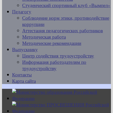
Студенческий спортивный клуб «Вымпел»
Педагогу
Соблюдение норм этики, противодействие
коррупции
Аттестация педагогических работников
Методическая работа
Методические рекомендации
Выпускнику
Центр содействия трудоустройству
Информация работодателям по
трудоустройству
Контакты
Карта сайта