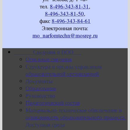
тел.
8-496-343-81-31
,
8-496-343-81-50
,
факс
8-496-343-84-61
Электронная почта:
mo_narfomtechn@mosreg.ru
Сведения о ПОО
Основные сведения
Структура и органы управления
образовательной организацией
Документы
Образование
Руководство
Педагогический состав
Материально-техническое обеспечение и
оснащенность образовательного процесса.
Доступная среда