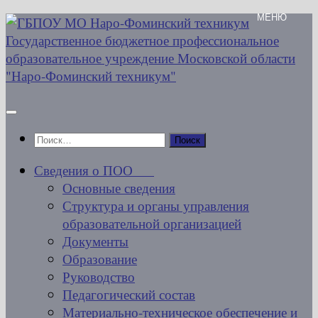
Перейти
к
содержимому
Найти:
Сведения о ПОО
Основные сведения
Структура и органы управления
образовательной организацией
Документы
Образование
Руководство
Педагогический состав
Материально-техническое обеспечение и