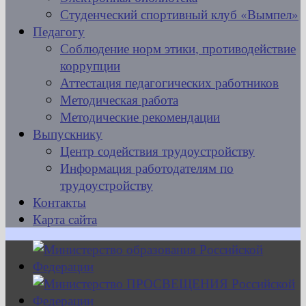
Студенческий спортивный клуб «Вымпел»
Педагогу
Соблюдение норм этики, противодействие
коррупции
Аттестация педагогических работников
Методическая работа
Методические рекомендации
Выпускнику
Центр содействия трудоустройству
Информация работодателям по
трудоустройству
Контакты
Карта сайта