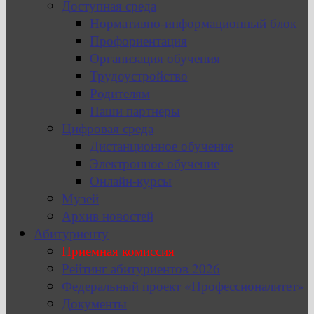
Доступная среда
Нормативно-информационный блок
Профориентация
Организация обучения
Трудоустройство
Родителям
Наши партнеры
Цифровая среда
Дистанционное обучение
Электронное обучение
Онлайн-курсы
Музей
Архив новостей
Абитуриенту
Приемная комиссия
Рейтинг абитуриентов 2026
Федеральный проект «Профессионалитет»
Документы