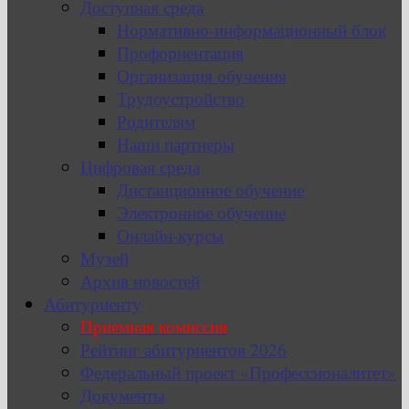
Доступная среда
Нормативно-информационный блок
Профориентация
Организация обучения
Трудоустройство
Родителям
Наши партнеры
Цифровая среда
Дистанционное обучение
Электронное обучение
Онлайн-курсы
Музей
Архив новостей
Абитуриенту
Приемная комиссия
Рейтинг абитуриентов 2026
Федеральный проект «Профессионалитет»
Документы