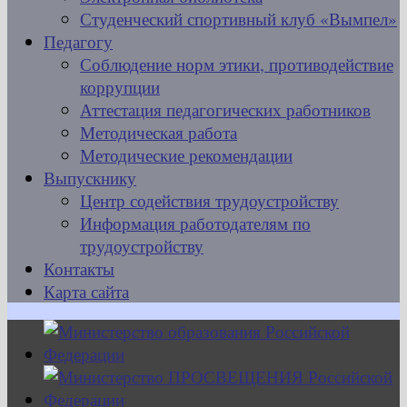
Студенческий спортивный клуб «Вымпел»
Педагогу
Соблюдение норм этики, противодействие
коррупции
Аттестация педагогических работников
Методическая работа
Методические рекомендации
Выпускнику
Центр содействия трудоустройству
Информация работодателям по
трудоустройству
Контакты
Карта сайта