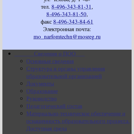
тел.
8-496-343-81-31
,
8-496-343-81-50
,
факс
8-496-343-84-61
Электронная почта:
mo_narfomtechn@mosreg.ru
Сведения о ПОО
Основные сведения
Структура и органы управления
образовательной организацией
Документы
Образование
Руководство
Педагогический состав
Материально-техническое обеспечение и
оснащенность образовательного процесса.
Доступная среда