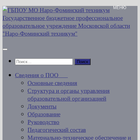
Перейти
к
содержимому
Найти:
Сведения о ПОО
Основные сведения
Структура и органы управления
образовательной организацией
Документы
Образование
Руководство
Педагогический состав
Материально-техническое обеспечение и