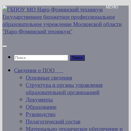
Перейти
к
содержимому
Найти:
Сведения о ПОО
Основные сведения
Структура и органы управления
образовательной организацией
Документы
Образование
Руководство
Педагогический состав
Материально-техническое обеспечение и