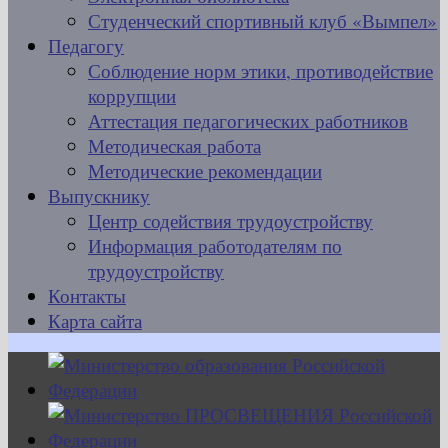
Студенческий спортивный клуб «Вымпел»
Педагогу
Соблюдение норм этики, противодействие
коррупции
Аттестация педагогических работников
Методическая работа
Методические рекомендации
Выпускнику
Центр содействия трудоустройству
Информация работодателям по
трудоустройству
Контакты
Карта сайта