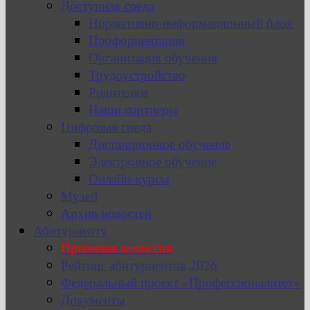
Доступная среда
Нормативно-информационный блок
Профориентация
Организация обучения
Трудоустройство
Родителям
Наши партнеры
Цифровая среда
Дистанционное обучение
Электронное обучение
Онлайн-курсы
Музей
Архив новостей
Абитуриенту
Приемная комиссия
Рейтинг абитуриентов 2026
Федеральный проект «Профессионалитет»
Документы