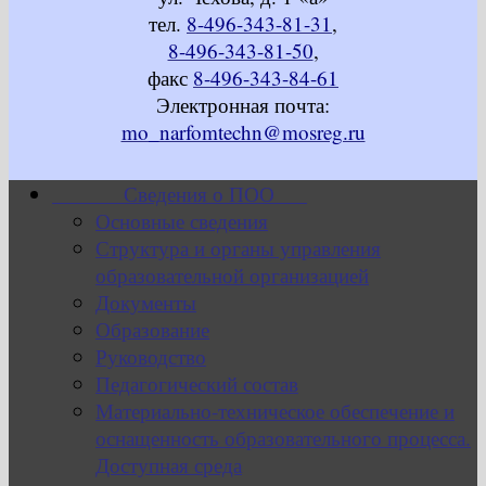
тел.
8-496-343-81-31
,
8-496-343-81-50
,
факс
8-496-343-84-61
Электронная почта:
mo_narfomtechn@mosreg.ru
Сведения о ПОО
Основные сведения
Структура и органы управления
образовательной организацией
Документы
Образование
Руководство
Педагогический состав
Материально-техническое обеспечение и
оснащенность образовательного процесса.
Доступная среда