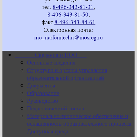
тел.
8-496-343-81-31
,
8-496-343-81-50
,
факс
8-496-343-84-61
Электронная почта:
mo_narfomtechn@mosreg.ru
Сведения о ПОО
Основные сведения
Структура и органы управления
образовательной организацией
Документы
Образование
Руководство
Педагогический состав
Материально-техническое обеспечение и
оснащенность образовательного процесса.
Доступная среда