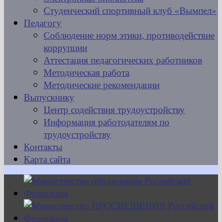
Студенческий спортивный клуб «Вымпел»
Педагогу
Соблюдение норм этики, противодействие
коррупции
Аттестация педагогических работников
Методическая работа
Методические рекомендации
Выпускнику
Центр содействия трудоустройству
Информация работодателям по
трудоустройству
Контакты
Карта сайта