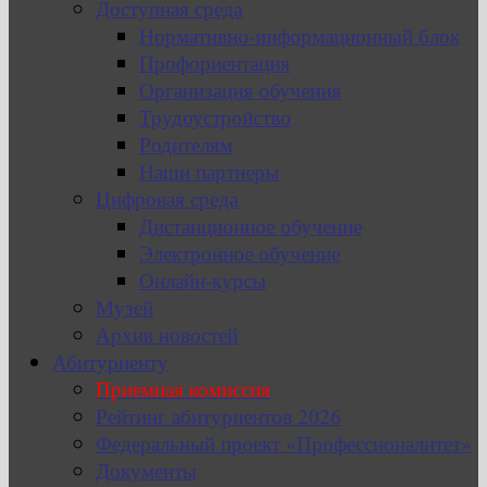
Доступная среда
Нормативно-информационный блок
Профориентация
Организация обучения
Трудоустройство
Родителям
Наши партнеры
Цифровая среда
Дистанционное обучение
Электронное обучение
Онлайн-курсы
Музей
Архив новостей
Абитуриенту
Приемная комиссия
Рейтинг абитуриентов 2026
Федеральный проект «Профессионалитет»
Документы