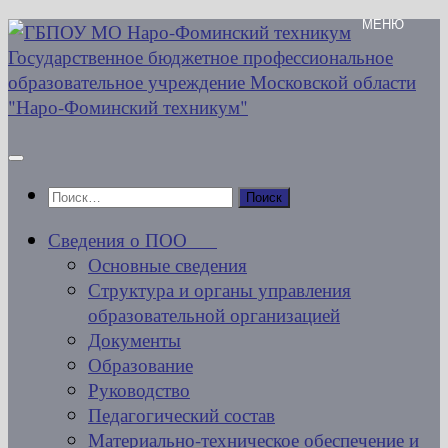
Перейти
к
содержимому
Найти:
Сведения о ПОО
Основные сведения
Структура и органы управления
образовательной организацией
Документы
Образование
Руководство
Педагогический состав
Материально-техническое обеспечение и