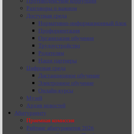
Противодействие коррупции
Разговоры о важном
Доступная среда
Нормативно-информационный блок
Профориентация
Организация обучения
Трудоустройство
Родителям
Наши партнеры
Цифровая среда
Дистанционное обучение
Электронное обучение
Онлайн-курсы
Музей
Архив новостей
Абитуриенту
Приемная комиссия
Рейтинг абитуриентов 2026