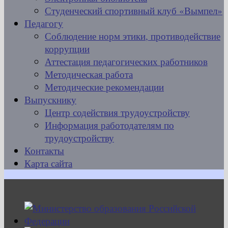
Студенческий спортивный клуб «Вымпел»
Педагогу
Соблюдение норм этики, противодействие
коррупции
Аттестация педагогических работников
Методическая работа
Методические рекомендации
Выпускнику
Центр содействия трудоустройству
Информация работодателям по
трудоустройству
Контакты
Карта сайта