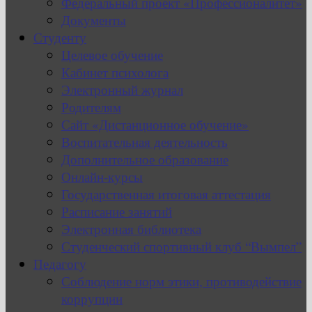
Федеральный проект «Профессионалитет»
Документы
Студенту
Целевое обучение
Кабинет психолога
Электронный журнал
Родителям
Сайт «Дистанционное обучение»
Воспитательная деятельность
Дополнительное образование
Онлайн-курсы
Государственная итоговая аттестация
Расписание занятий
Электронная библиотека
Студенческий спортивный клуб “Вымпел”
Педагогу
Соблюдение норм этики, противодействие
коррупции