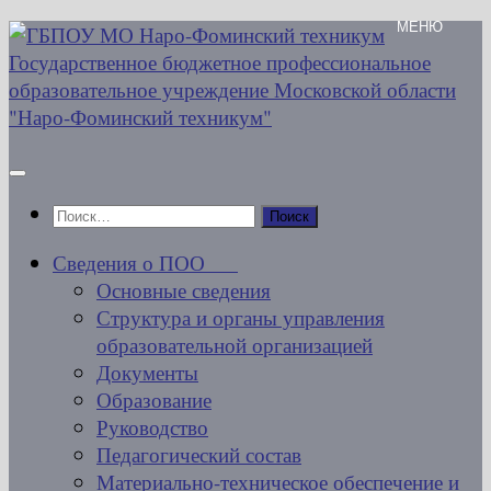
Перейти
к
содержимому
Найти:
Сведения о ПОО
Основные сведения
Структура и органы управления
образовательной организацией
Документы
Образование
Руководство
Педагогический состав
Материально-техническое обеспечение и