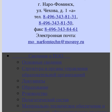
г. Наро-Фоминск,
ул. Чехова, д. 1 «а»
тел.
8-496-343-81-31
,
8-496-343-81-50
,
факс
8-496-343-84-61
Электронная почта:
mo_narfomtechn@mosreg.ru
Сведения о ПОО
Основные сведения
Структура и органы управления
образовательной организацией
Документы
Образование
Руководство
Педагогический состав
Материально-техническое обеспечение и
оснащенность образовательного процесса.