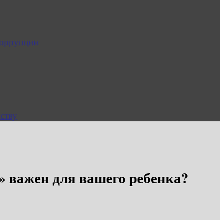
коррупции
ству
» важен для вашего ребенка?