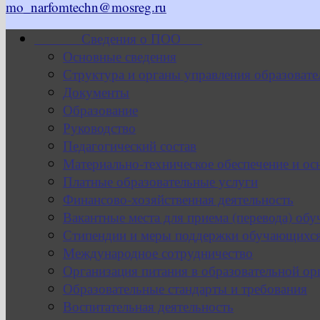
mo_narfomtechn@mosreg.ru
Сведения о ПОО
Основные сведения
Структура и органы управления образовате
Документы
Образование
Руководство
Педагогический состав
Материально-техническое обеспечение и ос
Платные образовательные услуги
Финансово-хозяйственная деятельность
Вакантные места для приема (перевода) об
Стипендии и меры поддержки обучающихс
Международное сотрудничество
Организация питания в образовательной ор
Образовательные стандарты и требования
Воспитательная деятельность