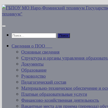
Перейти
к
содержимому
Найти:
Сведения о ПОО
Основные сведения
Структура и органы управления образовате
Документы
Образование
Руководство
Педагогический состав
Материально-техническое обеспечение и ос
Платные образовательные услуги
Финансово-хозяйственная деятельность
Вакантные места для приема (перевода) об