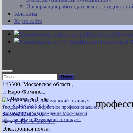
Информация работодателям по трудоустрой
Контакты
Карта сайта
Найти:
143300, Московская область,
г. Наро-Фоминск,
ул. Чехова, д. 1 «а»
професс
тел.
8-496-343-81-31
,
8-496-343-81-50
,
факс
8-496-343-84-61
Электронная почта: