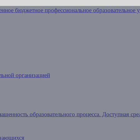
льной организацией
нащенность образовательного процесса. Доступная сре
учающихся