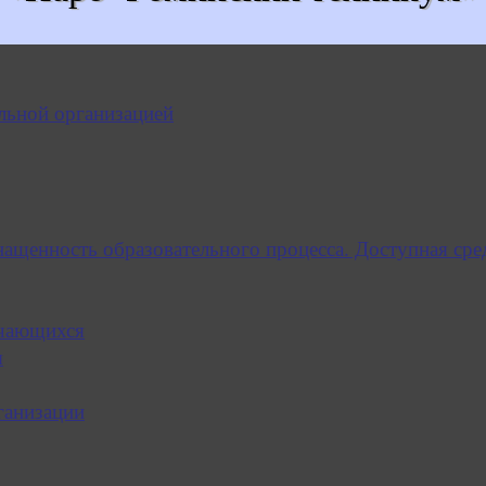
льной организацией
нащенность образовательного процесса. Доступная сре
учающихся
я
ганизации