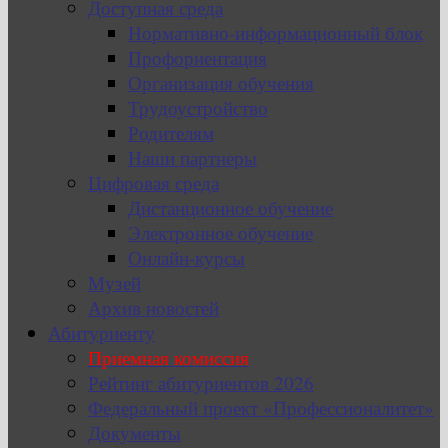
Доступная среда
Нормативно-информационный блок
Профориентация
Организация обучения
Трудоустройство
Родителям
Наши партнеры
Цифровая среда
Дистанционное обучение
Электронное обучение
Онлайн-курсы
Музей
Архив новостей
Абитуриенту
Приемная комиссия
Рейтинг абитуриентов 2026
Федеральный проект «Профессионалитет»
Документы