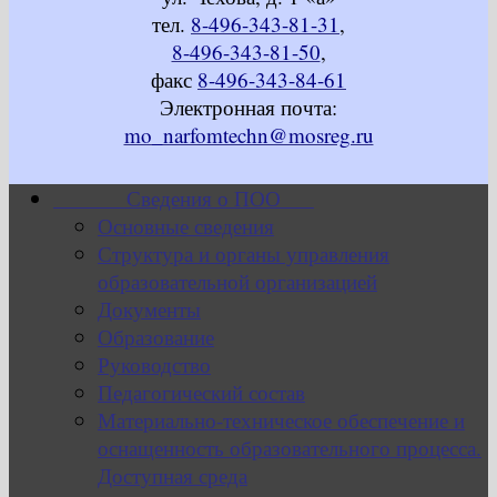
тел.
8-496-343-81-31
,
8-496-343-81-50
,
факс
8-496-343-84-61
Электронная почта:
mo_narfomtechn@mosreg.ru
Сведения о ПОО
Основные сведения
Структура и органы управления
образовательной организацией
Документы
Образование
Руководство
Педагогический состав
Материально-техническое обеспечение и
оснащенность образовательного процесса.
Доступная среда