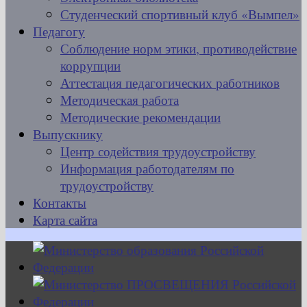
Студенческий спортивный клуб «Вымпел»
Педагогу
Соблюдение норм этики, противодействие
коррупции
Аттестация педагогических работников
Методическая работа
Методические рекомендации
Выпускнику
Центр содействия трудоустройству
Информация работодателям по
трудоустройству
Контакты
Карта сайта