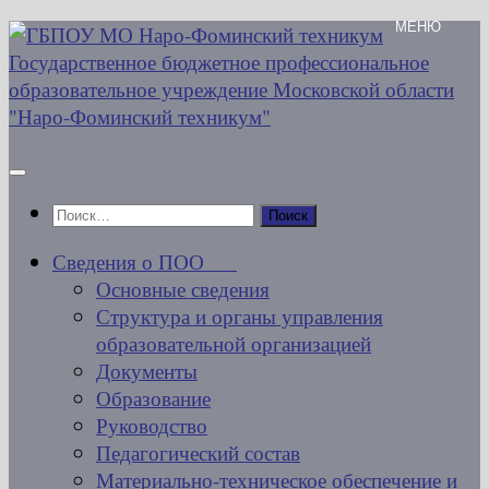
Перейти
к
содержимому
Найти:
Сведения о ПОО
Основные сведения
Структура и органы управления
образовательной организацией
Документы
Образование
Руководство
Педагогический состав
Материально-техническое обеспечение и