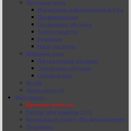
Доступная среда
Нормативно-информационный блок
Профориентация
Организация обучения
Трудоустройство
Родителям
Наши партнеры
Цифровая среда
Дистанционное обучение
Электронное обучение
Онлайн-курсы
Музей
Архив новостей
Абитуриенту
Приемная комиссия
Рейтинг абитуриентов 2026
Федеральный проект «Профессионалитет»
Документы