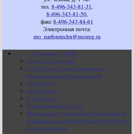
тел.
8-496-343-81-31
,
8-496-343-81-50
,
факс
8-496-343-84-61
Электронная почта:
mo_narfomtechn@mosreg.ru
Сведения о ПОО
Основные сведения
Структура и органы управления
образовательной организацией
Документы
Образование
Руководство
Педагогический состав
Материально-техническое обеспечение и
оснащенность образовательного процесса.
Доступная среда