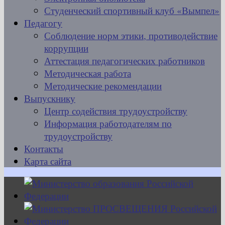
Студенческий спортивный клуб «Вымпел»
Педагогу
Соблюдение норм этики, противодействие
коррупции
Аттестация педагогических работников
Методическая работа
Методические рекомендации
Выпускнику
Центр содействия трудоустройству
Информация работодателям по
трудоустройству
Контакты
Карта сайта