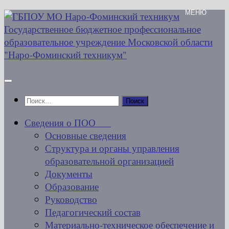
Перейти
к
содержимому
Найти:
Сведения о ПОО
Основные сведения
Структура и органы управления
образовательной организацией
Документы
Образование
Руководство
Педагогический состав
Материально-техническое обеспечение и