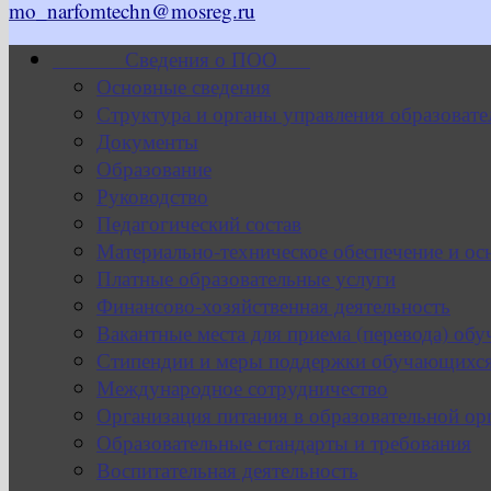
mo_narfomtechn@mosreg.ru
Сведения о ПОО
Основные сведения
Структура и органы управления образовате
Документы
Образование
Руководство
Педагогический состав
Материально-техническое обеспечение и ос
Платные образовательные услуги
Финансово-хозяйственная деятельность
Вакантные места для приема (перевода) об
Стипендии и меры поддержки обучающихс
Международное сотрудничество
Организация питания в образовательной ор
Образовательные стандарты и требования
Воспитательная деятельность