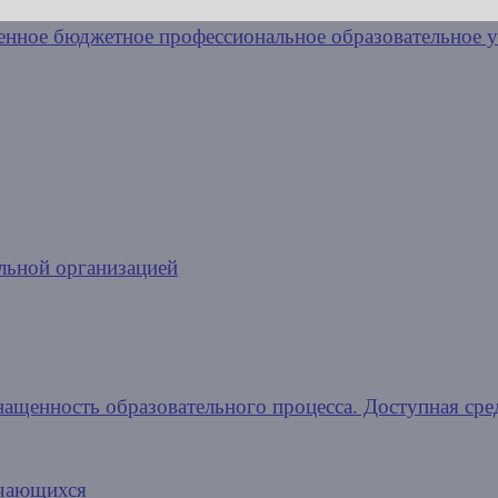
льной организацией
нащенность образовательного процесса. Доступная сре
учающихся