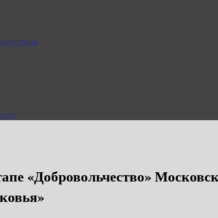
коррупции
ству
апе «Добровольчество» Московск
ковья»