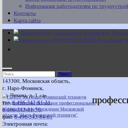
Информация работодателям по трудоустрой
Контакты
Карта сайта
Найти:
143300, Московская область,
г. Наро-Фоминск,
ул. Чехова, д. 1 «а»
професс
тел.
8-496-343-81-31
,
8-496-343-81-50
,
факс
8-496-343-84-61
Электронная почта: