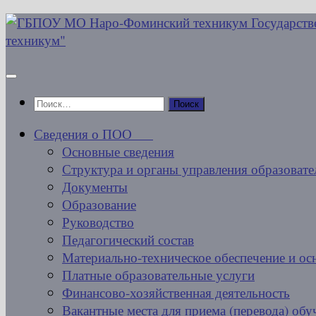
Перейти
к
содержимому
Найти:
Сведения о ПОО
Основные сведения
Структура и органы управления образовате
Документы
Образование
Руководство
Педагогический состав
Материально-техническое обеспечение и ос
Платные образовательные услуги
Финансово-хозяйственная деятельность
Вакантные места для приема (перевода) об