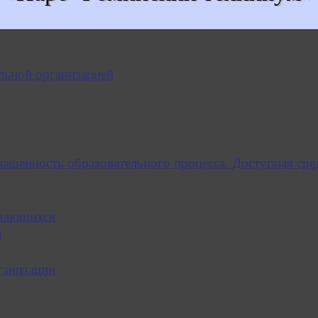
льной организацией
нащенность образовательного процесса. Доступная сре
учающихся
я
ганизации