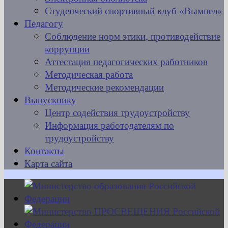
Студенческий спортивный клуб «Вымпел»
Педагогу
Соблюдение норм этики, противодействие
коррупции
Аттестация педагогических работников
Методическая работа
Методические рекомендации
Выпускнику
Центр содействия трудоустройству
Информация работодателям по
трудоустройству
Контакты
Карта сайта