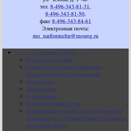
тел.
8-496-343-81-31
,
8-496-343-81-50
,
факс
8-496-343-84-61
Электронная почта:
mo_narfomtechn@mosreg.ru
Сведения о ПОО
Основные сведения
Структура и органы управления
образовательной организацией
Документы
Образование
Руководство
Педагогический состав
Материально-техническое обеспечение и
оснащенность образовательного процесса.
Доступная среда