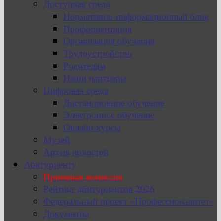
Доступная среда
Нормативно-информационный блок
Профориентация
Организация обучения
Трудоустройство
Родителям
Наши партнеры
Цифровая среда
Дистанционное обучение
Электронное обучение
Онлайн-курсы
Музей
Архив новостей
Абитуриенту
Приемная комиссия
Рейтинг абитуриентов 2026
Федеральный проект «Профессионалитет»
Документы