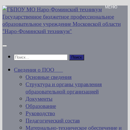
Перейти
к
содержимому
Найти:
Сведения о ПОО
Основные сведения
Структура и органы управления
образовательной организацией
Документы
Образование
Руководство
Педагогический состав
Материально-техническое обеспечение и