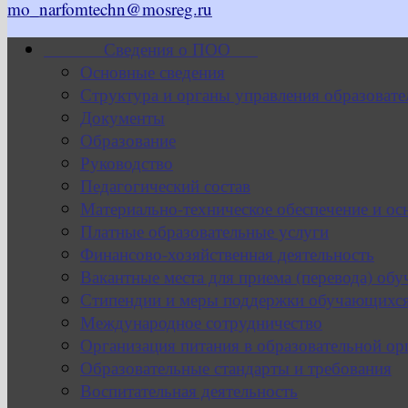
mo_narfomtechn@mosreg.ru
Сведения о ПОО
Основные сведения
Структура и органы управления образовате
Документы
Образование
Руководство
Педагогический состав
Материально-техническое обеспечение и ос
Платные образовательные услуги
Финансово-хозяйственная деятельность
Вакантные места для приема (перевода) об
Стипендии и меры поддержки обучающихс
Международное сотрудничество
Организация питания в образовательной ор
Образовательные стандарты и требования
Воспитательная деятельность