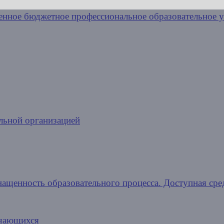
льной организацией
нащенность образовательного процесса. Доступная сре
учающихся