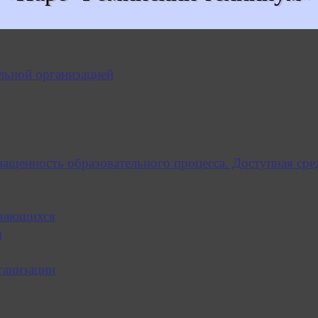
льной организацией
нащенность образовательного процесса. Доступная сре
учающихся
я
ганизации