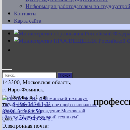
Информация работодателям по трудоустрой
Контакты
Карта сайта
Найти:
143300, Московская область,
г. Наро-Фоминск,
ул. Чехова, д. 1 «а»
професс
тел.
8-496-343-81-31
,
8-496-343-81-50
,
факс
8-496-343-84-61
Электронная почта: