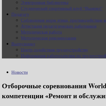
Электронная библиотека
Студенческий спортивный клуб “Вымпел”
Педагогу
Соблюдение норм этики, противодействие 
Аттестация педагогических работников
Методическая работа
Методические рекомендации
Выпускнику
Центр содействия трудоустройству
Информация работодателям по трудоустрой
Новости
Отборочные соревнования WorldS
компетенции «Ремонт и обслужи