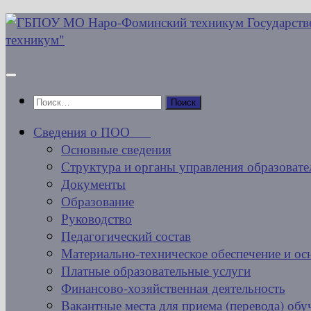
Перейти
к
содержимому
Найти:
Сведения о ПОО
Основные сведения
Структура и органы управления образовате
Документы
Образование
Руководство
Педагогический состав
Материально-техническое обеспечение и ос
Платные образовательные услуги
Финансово-хозяйственная деятельность
Вакантные места для приема (перевода) об