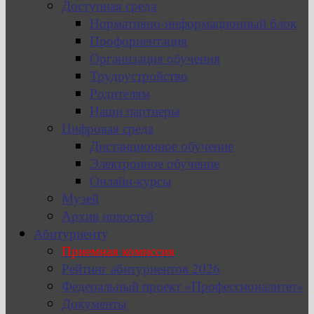
Доступная среда
Нормативно-информационный блок
Профориентация
Организация обучения
Трудоустройство
Родителям
Наши партнеры
Цифровая среда
Дистанционное обучение
Электронное обучение
Онлайн-курсы
Музей
Архив новостей
Абитуриенту
Приемная комиссия
Рейтинг абитуриентов 2026
Федеральный проект «Профессионалитет»
Документы