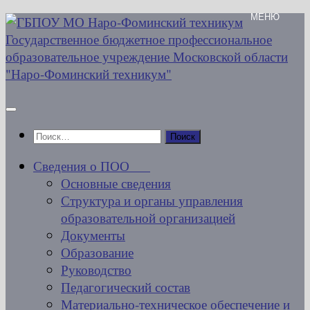
Перейти
к
содержимому
Найти:
Сведения о ПОО
Основные сведения
Структура и органы управления
образовательной организацией
Документы
Образование
Руководство
Педагогический состав
Материально-техническое обеспечение и