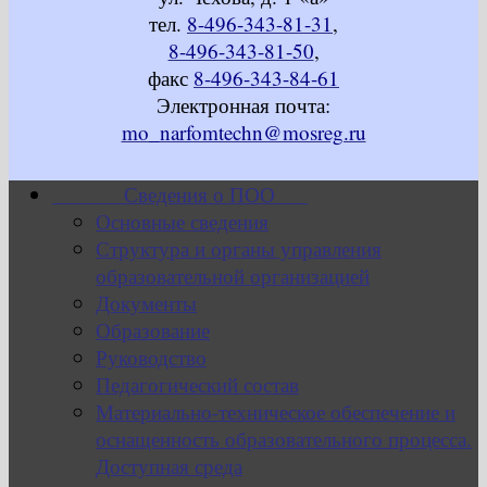
тел.
8-496-343-81-31
,
8-496-343-81-50
,
факс
8-496-343-84-61
Электронная почта:
mo_narfomtechn@mosreg.ru
Сведения о ПОО
Основные сведения
Структура и органы управления
образовательной организацией
Документы
Образование
Руководство
Педагогический состав
Материально-техническое обеспечение и
оснащенность образовательного процесса.
Доступная среда