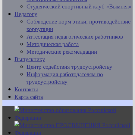
Студенческий спортивный клуб «Вымпел»
Педагогу
Соблюдение норм этики, противодействие
коррупции
Аттестация педагогических работников
Методическая работа
Методические рекомендации
Выпускнику
Центр содействия трудоустройству
Информация работодателям по
трудоустройству
Контакты
Карта сайта