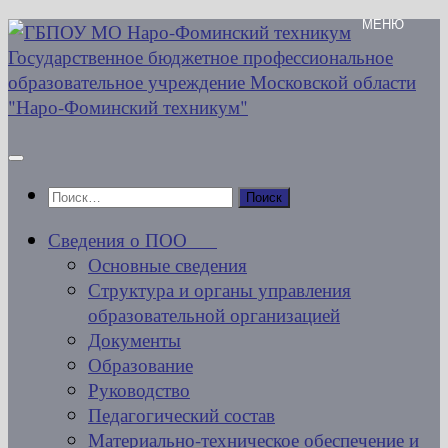
Перейти
к
содержимому
Найти:
Сведения о ПОО
Основные сведения
Структура и органы управления
образовательной организацией
Документы
Образование
Руководство
Педагогический состав
Материально-техническое обеспечение и