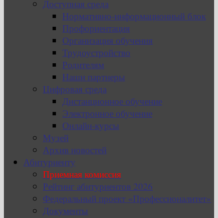
Доступная среда
Нормативно-информационный блок
Профориентация
Организация обучения
Трудоустройство
Родителям
Наши партнеры
Цифровая среда
Дистанционное обучение
Электронное обучение
Онлайн-курсы
Музей
Архив новостей
Абитуриенту
Приемная комиссия
Рейтинг абитуриентов 2026
Федеральный проект «Профессионалитет»
Документы