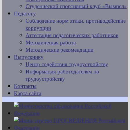
Студенческий спортивный клуб «Вымпел»
Педагогу
Соблюдение норм этики, противодействие
коррупции
Аттестация педагогических работников
Методическая работа
Методические рекомендации
Выпускнику
Центр содействия трудоустройству
Информация работодателям по
трудоустройству
Контакты
Карта сайта