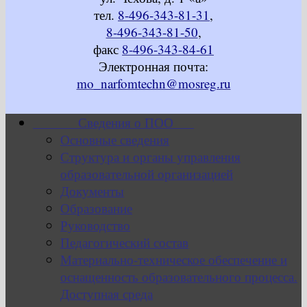
тел.
8-496-343-81-31
,
8-496-343-81-50
,
факс
8-496-343-84-61
Электронная почта:
mo_narfomtechn@mosreg.ru
Сведения о ПОО
Основные сведения
Структура и органы управления
образовательной организацией
Документы
Образование
Руководство
Педагогический состав
Материально-техническое обеспечение и
оснащенность образовательного процесса.
Доступная среда