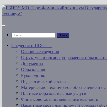
Перейти
к
содержимому
Найти:
Сведения о ПОО
Основные сведения
Структура и органы управления образовате
Документы
Образование
Руководство
Педагогический состав
Материально-техническое обеспечение и ос
Платные образовательные услуги
Финансово-хозяйственная деятельность
Вакантные места для приема (перевода) об