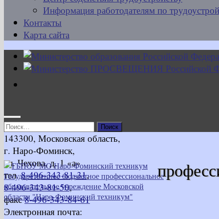
Информация работодателям по трудоустрой
Контакты
Карта сайта
Найти:
143300, Московская область,
г. Наро-Фоминск,
ул. Чехова, д. 1 «а»
професс
тел.
8-496-343-81-31
,
8-496-343-81-50
,
факс
8-496-343-84-61
Электронная почта: