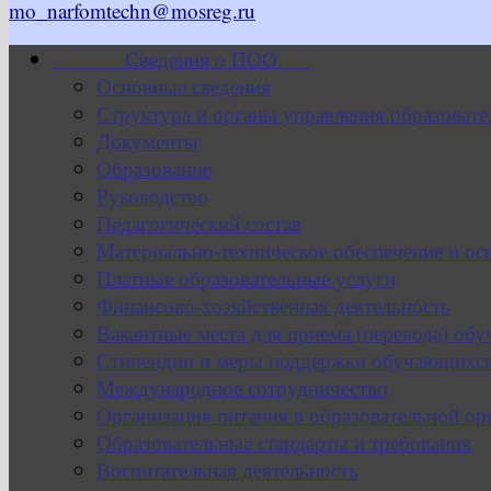
mo_narfomtechn@mosreg.ru
Сведения о ПОО
Основные сведения
Структура и органы управления образовате
Документы
Образование
Руководство
Педагогический состав
Материально-техническое обеспечение и ос
Платные образовательные услуги
Финансово-хозяйственная деятельность
Вакантные места для приема (перевода) об
Стипендии и меры поддержки обучающихс
Международное сотрудничество
Организация питания в образовательной ор
Образовательные стандарты и требования
Воспитательная деятельность