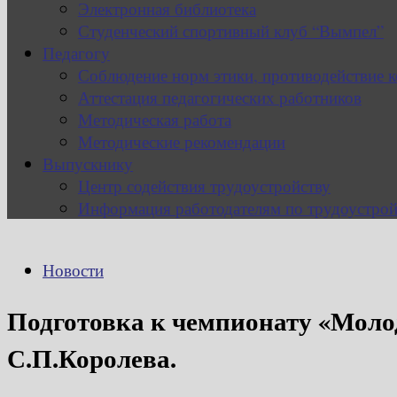
Электронная библиотека
Студенческий спортивный клуб “Вымпел”
Педагогу
Соблюдение норм этики, противодействие 
Аттестация педагогических работников
Методическая работа
Методические рекомендации
Выпускнику
Центр содействия трудоустройству
Информация работодателям по трудоустрой
Новости
Подготовка к чемпионату «Мол
С.П.Королева.