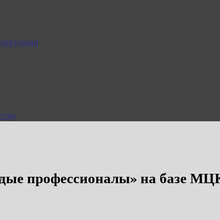
коррупции
ству
одые профессионалы» на базе МЦ