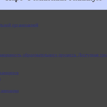
льной организацией
нащенность образовательного процесса. Доступная сре
учающихся
я
ганизации