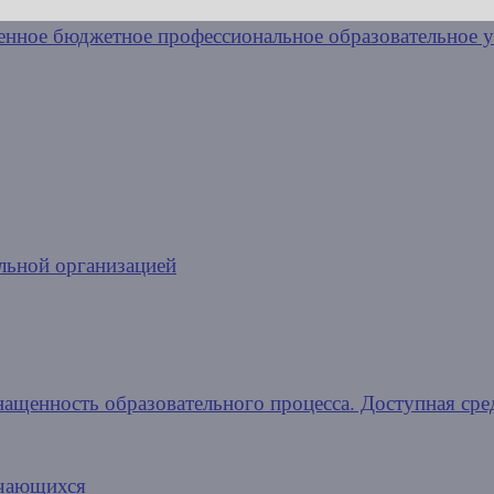
льной организацией
нащенность образовательного процесса. Доступная сре
учающихся