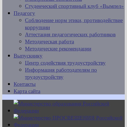
Студенческий спортивный клуб «Вымпел»
Педагогу
Соблюдение норм этики, противодействие
коррупции
Аттестация педагогических работников
Методическая работа
Методические рекомендации
Выпускнику
Центр содействия трудоустройству
Информация работодателям по
трудоустройству
Контакты
Карта сайта