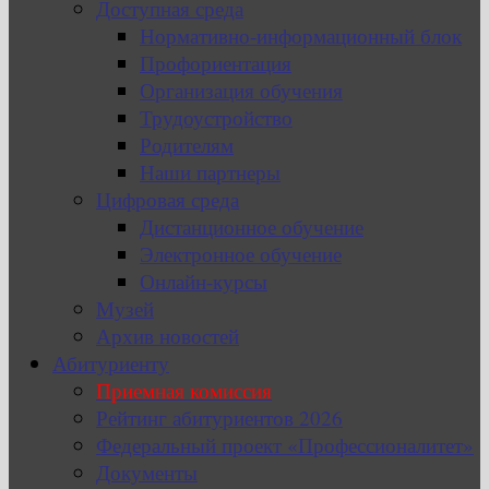
Доступная среда
Нормативно-информационный блок
Профориентация
Организация обучения
Трудоустройство
Родителям
Наши партнеры
Цифровая среда
Дистанционное обучение
Электронное обучение
Онлайн-курсы
Музей
Архив новостей
Абитуриенту
Приемная комиссия
Рейтинг абитуриентов 2026
Федеральный проект «Профессионалитет»
Документы