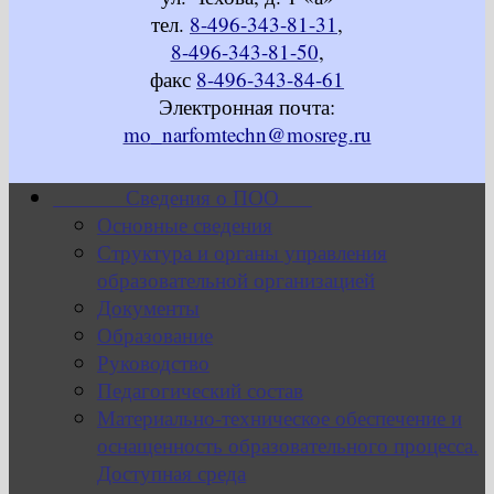
тел.
8-496-343-81-31
,
8-496-343-81-50
,
факс
8-496-343-84-61
Электронная почта:
mo_narfomtechn@mosreg.ru
Сведения о ПОО
Основные сведения
Структура и органы управления
образовательной организацией
Документы
Образование
Руководство
Педагогический состав
Материально-техническое обеспечение и
оснащенность образовательного процесса.
Доступная среда