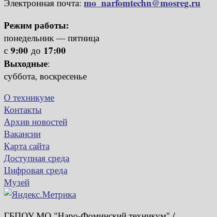
mo_narfomtechn@mosreg.ru
Электронная почта:
Режим работы:
понедельник — пятница
9:00
17:00
с
до
Выходные
:
суббота, воскресенье
О техникуме
Контакты
Архив новостей
Вакансии
Карта сайта
Доступная среда
Цифровая среда
Музей
ГБПОУ МО "Наро-Фоминский техникум" /