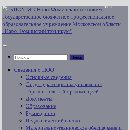
Перейти
к
содержимому
Найти:
Сведения о ПОО
Основные сведения
Структура и органы управления
образовательной организацией
Документы
Образование
Руководство
Педагогический состав
Материально-техническое обеспечение и