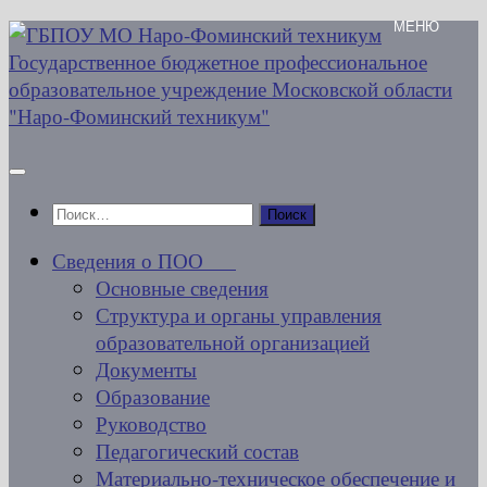
Перейти
к
содержимому
Найти:
Сведения о ПОО
Основные сведения
Структура и органы управления
образовательной организацией
Документы
Образование
Руководство
Педагогический состав
Материально-техническое обеспечение и