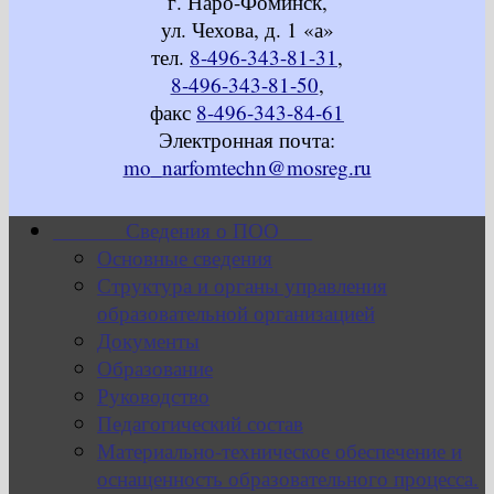
г. Наро-Фоминск,
ул. Чехова, д. 1 «а»
тел.
8-496-343-81-31
,
8-496-343-81-50
,
факс
8-496-343-84-61
Электронная почта:
mo_narfomtechn@mosreg.ru
Сведения о ПОО
Основные сведения
Структура и органы управления
образовательной организацией
Документы
Образование
Руководство
Педагогический состав
Материально-техническое обеспечение и
оснащенность образовательного процесса.