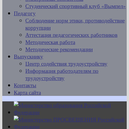
Студенческий спортивный клуб «Вымпел»
Педагогу
Соблюдение норм этики, противодействие
коррупции
Аттестация педагогических работников
Методическая работа
Методические рекомендации
Выпускнику
Центр содействия трудоустройству
Информация работодателям по
трудоустройству
Контакты
Карта сайта