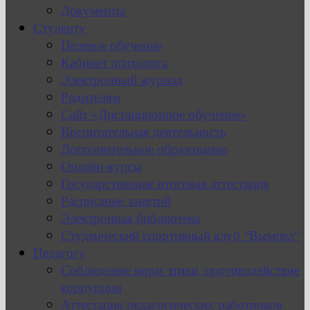
Документы
Студенту
Целевое обучение
Кабинет психолога
Электронный журнал
Родителям
Сайт «Дистанционное обучение»
Воспитательная деятельность
Дополнительное образование
Онлайн-курсы
Государственная итоговая аттестация
Расписание занятий
Электронная библиотека
Студенческий спортивный клуб “Вымпел”
Педагогу
Соблюдение норм этики, противодействие
коррупции
Аттестация педагогических работников