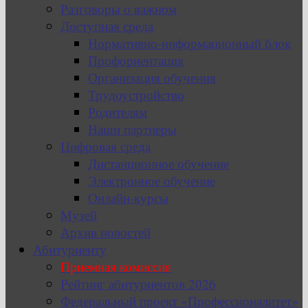
Разговоры о важном
Доступная среда
Нормативно-информационный блок
Профориентация
Организация обучения
Трудоустройство
Родителям
Наши партнеры
Цифровая среда
Дистанционное обучение
Электронное обучение
Онлайн-курсы
Музей
Архив новостей
Абитуриенту
Приемная комиссия
Рейтинг абитуриентов 2026
Федеральный проект «Профессионалитет»