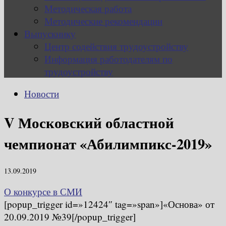
Методическая работа
Методические рекомендации
Выпускнику
Центр содействия трудоустройству
Информация работодателям по
трудоустройству
Новости
V Московский областной
чемпионат «Абилимпикс-2019»
13.09.2019
О конкурсе в СМИ
[popup_trigger id=»12424″ tag=»span»]«Основа» от
20.09.2019 №39[/popup_trigger]