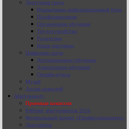
Доступная среда
Нормативно-информационный блок
Профориентация
Организация обучения
Трудоустройство
Родителям
Наши партнеры
Цифровая среда
Дистанционное обучение
Электронное обучение
Онлайн-курсы
Музей
Архив новостей
Абитуриенту
Приемная комиссия
Рейтинг абитуриентов 2026
Федеральный проект «Профессионалитет»
Документы