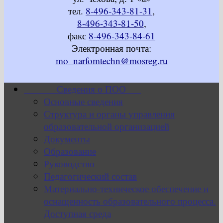
тел.
8-496-343-81-31
,
8-496-343-81-50
,
факс
8-496-343-84-61
Электронная почта:
mo_narfomtechn@mosreg.ru
Сведения о ПОО
Основные сведения
Структура и органы управления
образовательной организацией
Документы
Образование
Руководство
Педагогический состав
Материально-техническое обеспечение и
оснащенность образовательного процесса.
Доступная среда