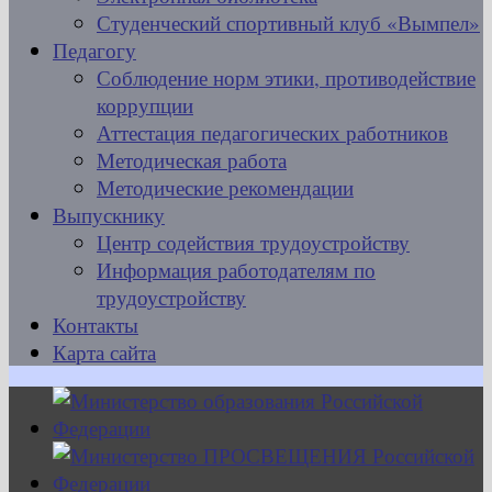
Студенческий спортивный клуб «Вымпел»
Педагогу
Соблюдение норм этики, противодействие
коррупции
Аттестация педагогических работников
Методическая работа
Методические рекомендации
Выпускнику
Центр содействия трудоустройству
Информация работодателям по
трудоустройству
Контакты
Карта сайта