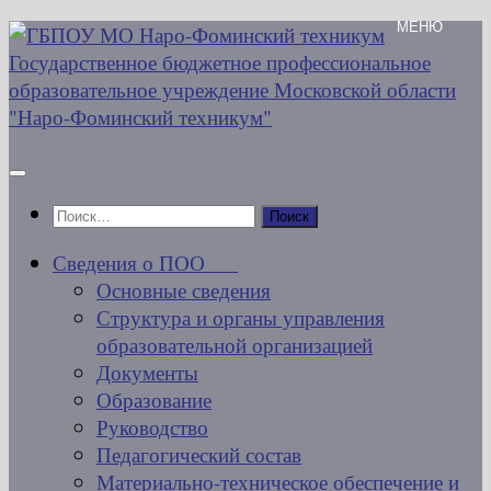
Перейти
к
содержимому
Найти:
Сведения о ПОО
Основные сведения
Структура и органы управления
образовательной организацией
Документы
Образование
Руководство
Педагогический состав
Материально-техническое обеспечение и