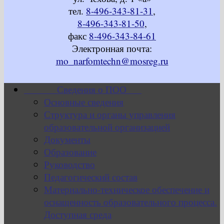
тел.
8-496-343-81-31
,
8-496-343-81-50
,
факс
8-496-343-84-61
Электронная почта:
mo_narfomtechn@mosreg.ru
Сведения о ПОО
Основные сведения
Структура и органы управления
образовательной организацией
Документы
Образование
Руководство
Педагогический состав
Материально-техническое обеспечение и
оснащенность образовательного процесса.
Доступная среда