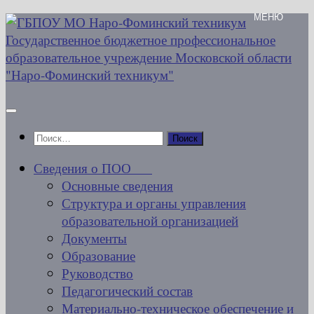
Перейти
к
содержимому
Найти:
Сведения о ПОО
Основные сведения
Структура и органы управления
образовательной организацией
Документы
Образование
Руководство
Педагогический состав
Материально-техническое обеспечение и