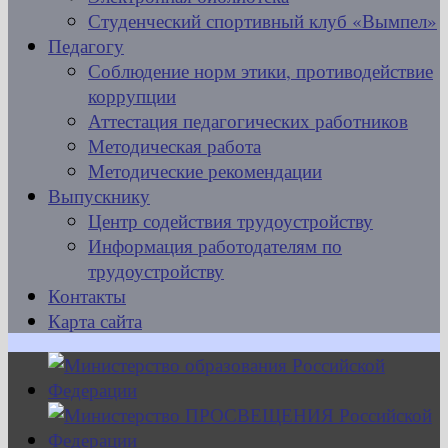
Студенческий спортивный клуб «Вымпел»
Педагогу
Соблюдение норм этики, противодействие
коррупции
Аттестация педагогических работников
Методическая работа
Методические рекомендации
Выпускнику
Центр содействия трудоустройству
Информация работодателям по
трудоустройству
Контакты
Карта сайта