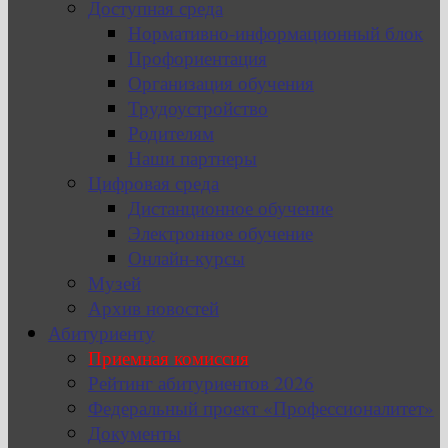
Доступная среда
Нормативно-информационный блок
Профориентация
Организация обучения
Трудоустройство
Родителям
Наши партнеры
Цифровая среда
Дистанционное обучение
Электронное обучение
Онлайн-курсы
Музей
Архив новостей
Абитуриенту
Приемная комиссия
Рейтинг абитуриентов 2026
Федеральный проект «Профессионалитет»
Документы