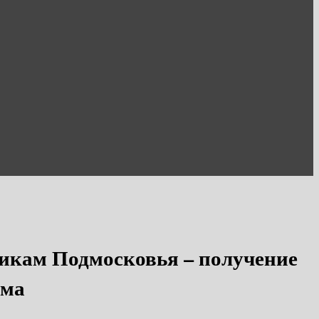
никам Подмосковья – получение
ума