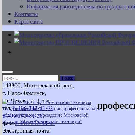
Информация работодателям по трудоустрой
Контакты
Карта сайта
Найти:
143300, Московская область,
г. Наро-Фоминск,
ул. Чехова, д. 1 «а»
професс
тел.
8-496-343-81-31
,
8-496-343-81-50
,
факс
8-496-343-84-61
Электронная почта: