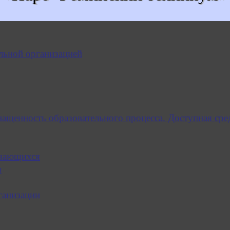
льной организацией
нащенность образовательного процесса. Доступная сре
учающихся
я
ганизации