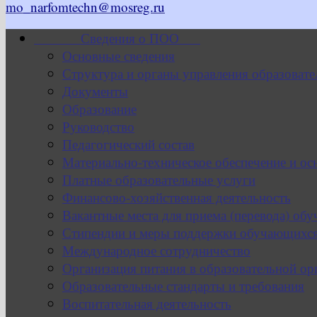
mo_narfomtechn@mosreg.ru
Сведения о ПОО
Основные сведения
Структура и органы управления образовате
Документы
Образование
Руководство
Педагогический состав
Материально-техническое обеспечение и ос
Платные образовательные услуги
Финансово-хозяйственная деятельность
Вакантные места для приема (перевода) об
Стипендии и меры поддержки обучающихс
Международное сотрудничество
Организация питания в образовательной ор
Образовательные стандарты и требования
Воспитательная деятельность