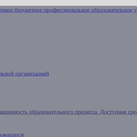
льной организацией
нащенность образовательного процесса. Доступная сре
учающихся