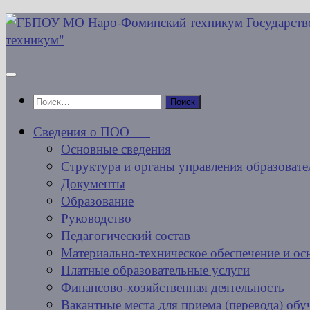
Перейти
к
содержимому
Найти:
Сведения о ПОО
Основные сведения
Структура и органы управления образовате
Документы
Образование
Руководство
Педагогический состав
Материально-техническое обеспечение и ос
Платные образовательные услуги
Финансово-хозяйственная деятельность
Вакантные места для приема (перевода) об