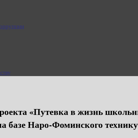
коррупции
ству
проекта «Путевка в жизнь школь
 на базе Наро-Фоминского техник