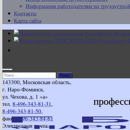
Информация работодателям по трудоустрой
Контакты
Карта сайта
Найти:
143300, Московская область,
г. Наро-Фоминск,
ул. Чехова, д. 1 «а»
професс
тел.
8-496-343-81-31
,
8-496-343-81-50
,
факс
8-496-343-84-61
Электронная почта: