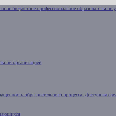
льной организацией
нащенность образовательного процесса. Доступная сре
учающихся