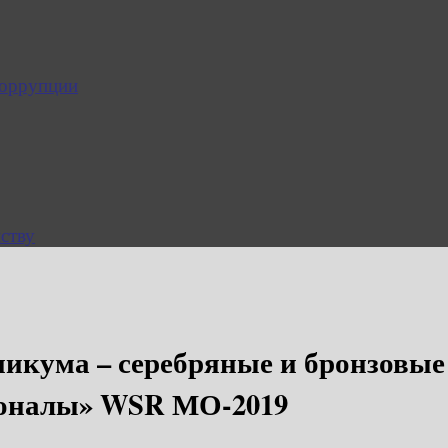
коррупции
ству
икума – серебряные и бронзовые
ионалы» WSR МО-2019