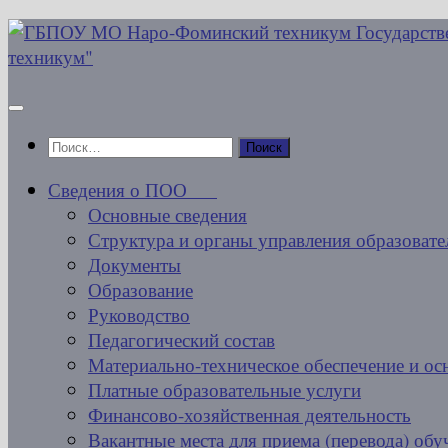
Перейти
к
содержимому
Найти:
Сведения о ПОО
Основные сведения
Структура и органы управления образовате
Документы
Образование
Руководство
Педагогический состав
Материально-техническое обеспечение и ос
Платные образовательные услуги
Финансово-хозяйственная деятельность
Вакантные места для приема (перевода) об