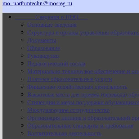
mo_narfomtechn@mosreg.ru
Сведения о ПОО
Основные сведения
Структура и органы управления образовате
Документы
Образование
Руководство
Педагогический состав
Материально-техническое обеспечение и ос
Платные образовательные услуги
Финансово-хозяйственная деятельность
Вакантные места для приема (перевода) об
Стипендии и меры поддержки обучающихс
Международное сотрудничество
Организация питания в образовательной ор
Образовательные стандарты и требования
Воспитательная деятельность