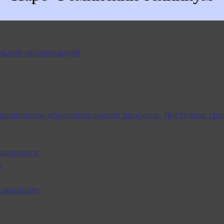
льной организацией
нащенность образовательного процесса. Доступная сре
учающихся
я
ганизации