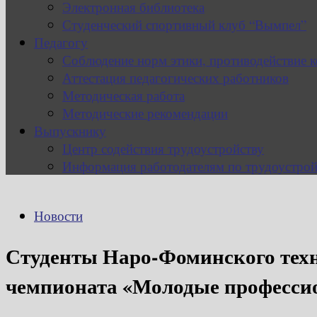
Электронная библиотека
Студенческий спортивный клуб “Вымпел”
Педагогу
Соблюдение норм этики, противодействие 
Аттестация педагогических работников
Методическая работа
Методические рекомендации
Выпускнику
Центр содействия трудоустройству
Информация работодателям по трудоустрой
Новости
Студенты Наро-Фоминского техн
чемпионата «Молодые професс