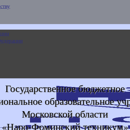
ству
Государственное бюджетное
иональное образовательное уч
Московской области
«Наро-Фоминский техникум»