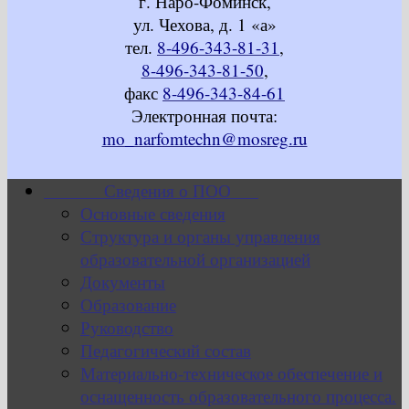
г. Наро-Фоминск,
ул. Чехова, д. 1 «а»
тел.
8-496-343-81-31
,
8-496-343-81-50
,
факс
8-496-343-84-61
Электронная почта:
mo_narfomtechn@mosreg.ru
Сведения о ПОО
Основные сведения
Структура и органы управления
образовательной организацией
Документы
Образование
Руководство
Педагогический состав
Материально-техническое обеспечение и
оснащенность образовательного процесса.