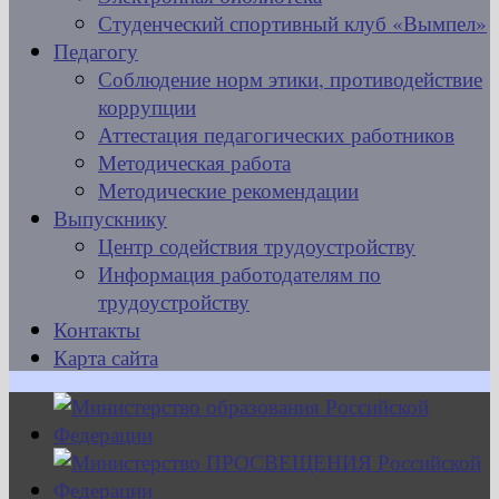
Студенческий спортивный клуб «Вымпел»
Педагогу
Соблюдение норм этики, противодействие
коррупции
Аттестация педагогических работников
Методическая работа
Методические рекомендации
Выпускнику
Центр содействия трудоустройству
Информация работодателям по
трудоустройству
Контакты
Карта сайта