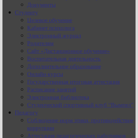
Документы
Студенту
Целевое обучение
Кабинет психолога
Электронный журнал
Родителям
Сайт «Дистанционное обучение»
Воспитательная деятельность
Дополнительное образование
Онлайн-курсы
Государственная итоговая аттестация
Расписание занятий
Электронная библиотека
Студенческий спортивный клуб “Вымпел”
Педагогу
Соблюдение норм этики, противодействие
коррупции
Аттестация педагогических работников