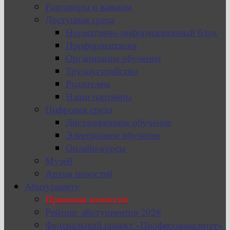
Разговоры о важном
Доступная среда
Нормативно-информационный блок
Профориентация
Организация обучения
Трудоустройство
Родителям
Наши партнеры
Цифровая среда
Дистанционное обучение
Электронное обучение
Онлайн-курсы
Музей
Архив новостей
Абитуриенту
Приемная комиссия
Рейтинг абитуриентов 2026
Федеральный проект «Профессионалитет»