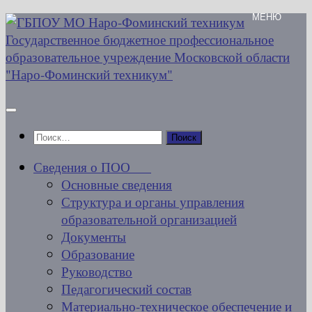
Перейти
к
содержимому
Найти:
Сведения о ПОО
Основные сведения
Структура и органы управления
образовательной организацией
Документы
Образование
Руководство
Педагогический состав
Материально-техническое обеспечение и