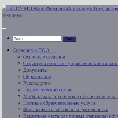
Перейти
к
содержимому
Найти:
Сведения о ПОО
Основные сведения
Структура и органы управления образовате
Документы
Образование
Руководство
Педагогический состав
Материально-техническое обеспечение и ос
Платные образовательные услуги
Финансово-хозяйственная деятельность
Вакантные места для приема (перевода) об