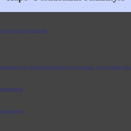
льной организацией
нащенность образовательного процесса. Доступная сре
учающихся
я
ганизации