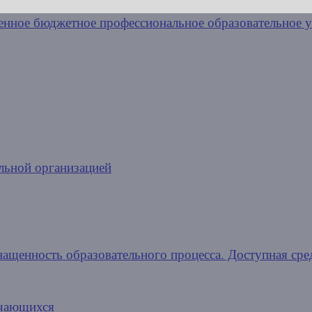
льной организацией
нащенность образовательного процесса. Доступная сре
учающихся