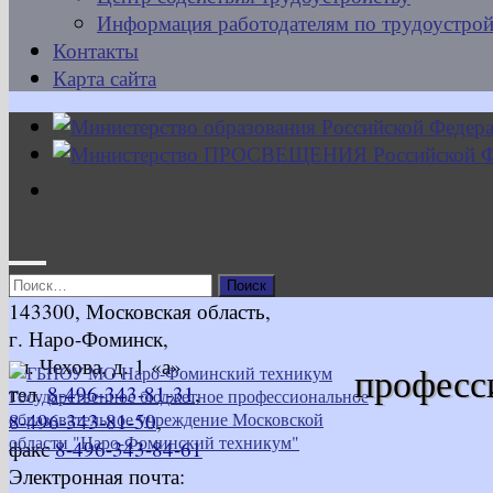
Информация работодателям по трудоустрой
Контакты
Карта сайта
Найти:
143300, Московская область,
г. Наро-Фоминск,
ул. Чехова, д. 1 «а»
професс
тел.
8-496-343-81-31
,
8-496-343-81-50
,
факс
8-496-343-84-61
Электронная почта: