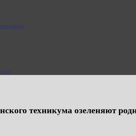
коррупции
ству
нского техникума озеленяют родн