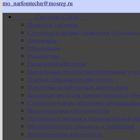
mo_narfomtechn@mosreg.ru
Сведения о ПОО
Основные сведения
Структура и органы управления образовате
Документы
Образование
Руководство
Педагогический состав
Материально-техническое обеспечение и ос
Платные образовательные услуги
Финансово-хозяйственная деятельность
Вакантные места для приема (перевода) об
Стипендии и меры поддержки обучающихс
Международное сотрудничество
Организация питания в образовательной ор
Образовательные стандарты и требования
Воспитательная деятельность