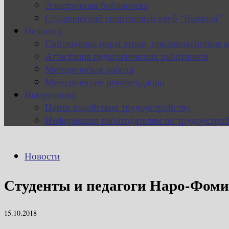
Электронная библиотека
Студенческий спортивный клуб “Вымпел”
Педагогу
Соблюдение норм этики, противодействие 
Аттестация педагогических работников
Методическая работа
Методические рекомендации
Выпускнику
Центр содействия трудоустройству
Информация работодателям по трудоустрой
Новости
Студенты и педагоги Наро-Фоми
15.10.2018