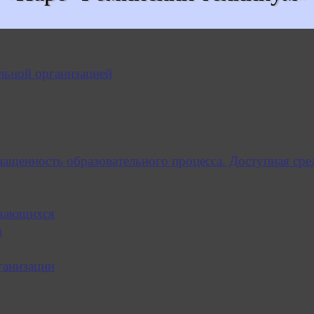
льной организацией
нащенность образовательного процесса. Доступная сре
учающихся
я
ганизации