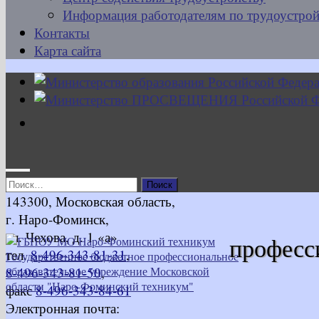
Информация работодателям по трудоустрой
Контакты
Карта сайта
Найти:
143300, Московская область,
г. Наро-Фоминск,
ул. Чехова, д. 1 «а»
професс
тел.
8-496-343-81-31
,
8-496-343-81-50
,
факс
8-496-343-84-61
Электронная почта: