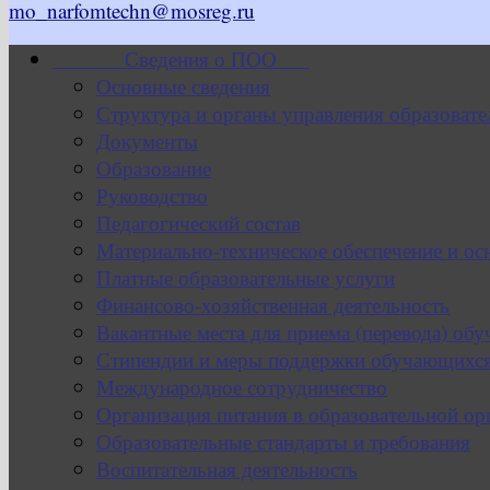
mo_narfomtechn@mosreg.ru
Сведения о ПОО
Основные сведения
Структура и органы управления образовате
Документы
Образование
Руководство
Педагогический состав
Материально-техническое обеспечение и ос
Платные образовательные услуги
Финансово-хозяйственная деятельность
Вакантные места для приема (перевода) об
Стипендии и меры поддержки обучающихс
Международное сотрудничество
Организация питания в образовательной ор
Образовательные стандарты и требования
Воспитательная деятельность