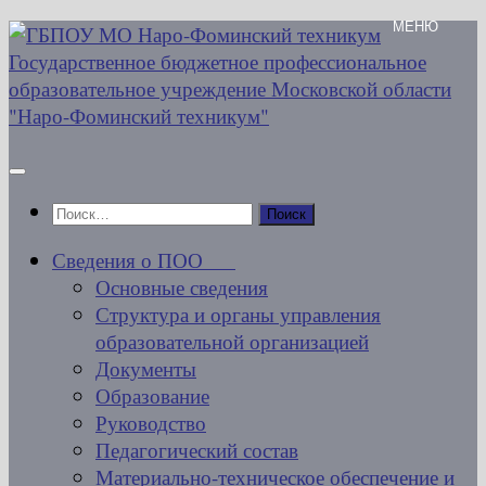
Перейти
к
содержимому
Найти:
Сведения о ПОО
Основные сведения
Структура и органы управления
образовательной организацией
Документы
Образование
Руководство
Педагогический состав
Материально-техническое обеспечение и