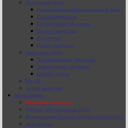
Доступная среда
Нормативно-информационный блок
Профориентация
Организация обучения
Трудоустройство
Родителям
Наши партнеры
Цифровая среда
Дистанционное обучение
Электронное обучение
Онлайн-курсы
Музей
Архив новостей
Абитуриенту
Приемная комиссия
Рейтинг абитуриентов 2026
Федеральный проект «Профессионалитет»
Документы