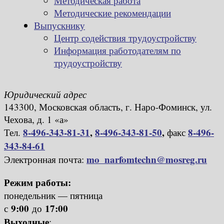
Методическая работа
Методические рекомендации
Выпускнику
Центр содействия трудоустройству
Информация работодателям по
трудоустройству
Юридический адрес
143300, Московская область, г. Наро-Фоминск, ул.
Чехова, д. 1 «а»
8-496-343-81-31
,
8-496-343-81-50
,
8-496-
Тел.
факс
343-84-61
mo_narfomtechn@mosreg.ru
Электронная почта:
Режим работы:
понедельник — пятница
9:00
17:00
с
до
Выходные
: