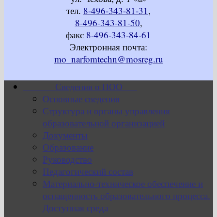
тел.
8-496-343-81-31
,
8-496-343-81-50
,
факс
8-496-343-84-61
Электронная почта:
mo_narfomtechn@mosreg.ru
Сведения о ПОО
Основные сведения
Структура и органы управления
образовательной организацией
Документы
Образование
Руководство
Педагогический состав
Материально-техническое обеспечение и
оснащенность образовательного процесса.
Доступная среда