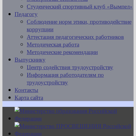
Студенческий спортивный клуб «Вымпел»
Педагогу
Соблюдение норм этики, противодействие
коррупции
Аттестация педагогических работников
Методическая работа
Методические рекомендации
Выпускнику
Центр содействия трудоустройству
Информация работодателям по
трудоустройству
Контакты
Карта сайта