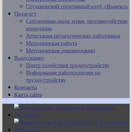
Студенческий спортивный клуб «Вымпел»
Педагогу
Соблюдение норм этики, противодействие
коррупции
Аттестация педагогических работников
Методическая работа
Методические рекомендации
Выпускнику
Центр содействия трудоустройству
Информация работодателям по
трудоустройству
Контакты
Карта сайта