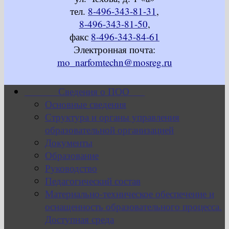
тел.
8-496-343-81-31
,
8-496-343-81-50
,
факс
8-496-343-84-61
Электронная почта:
mo_narfomtechn@mosreg.ru
Сведения о ПОО
Основные сведения
Структура и органы управления
образовательной организацией
Документы
Образование
Руководство
Педагогический состав
Материально-техническое обеспечение и
оснащенность образовательного процесса.
Доступная среда