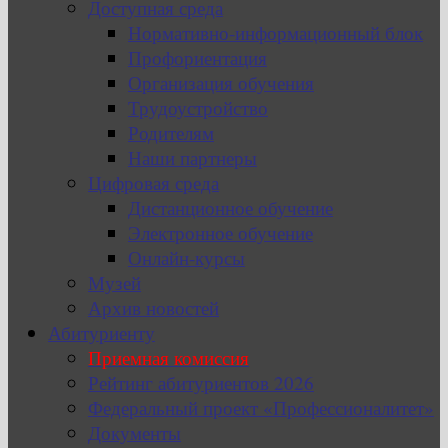
Доступная среда
Нормативно-информационный блок
Профориентация
Организация обучения
Трудоустройство
Родителям
Наши партнеры
Цифровая среда
Дистанционное обучение
Электронное обучение
Онлайн-курсы
Музей
Архив новостей
Абитуриенту
Приемная комиссия
Рейтинг абитуриентов 2026
Федеральный проект «Профессионалитет»
Документы