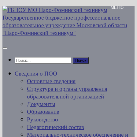
Перейти
к
содержимому
Найти:
Сведения о ПОО
Основные сведения
Структура и органы управления
образовательной организацией
Документы
Образование
Руководство
Педагогический состав
Материально-техническое обеспечение и