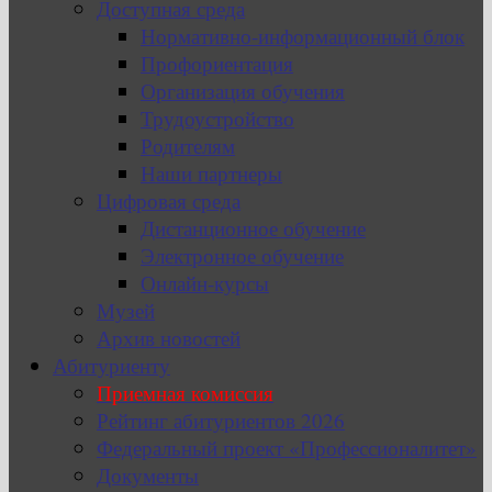
Доступная среда
Нормативно-информационный блок
Профориентация
Организация обучения
Трудоустройство
Родителям
Наши партнеры
Цифровая среда
Дистанционное обучение
Электронное обучение
Онлайн-курсы
Музей
Архив новостей
Абитуриенту
Приемная комиссия
Рейтинг абитуриентов 2026
Федеральный проект «Профессионалитет»
Документы