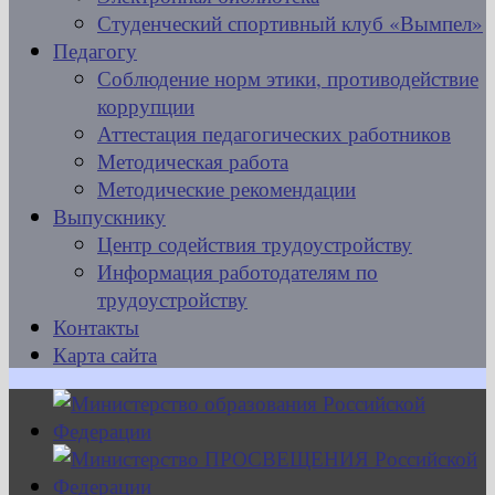
Студенческий спортивный клуб «Вымпел»
Педагогу
Соблюдение норм этики, противодействие
коррупции
Аттестация педагогических работников
Методическая работа
Методические рекомендации
Выпускнику
Центр содействия трудоустройству
Информация работодателям по
трудоустройству
Контакты
Карта сайта