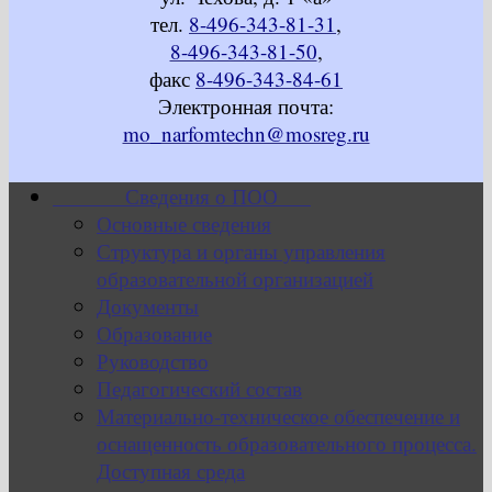
тел.
8-496-343-81-31
,
8-496-343-81-50
,
факс
8-496-343-84-61
Электронная почта:
mo_narfomtechn@mosreg.ru
Сведения о ПОО
Основные сведения
Структура и органы управления
образовательной организацией
Документы
Образование
Руководство
Педагогический состав
Материально-техническое обеспечение и
оснащенность образовательного процесса.
Доступная среда