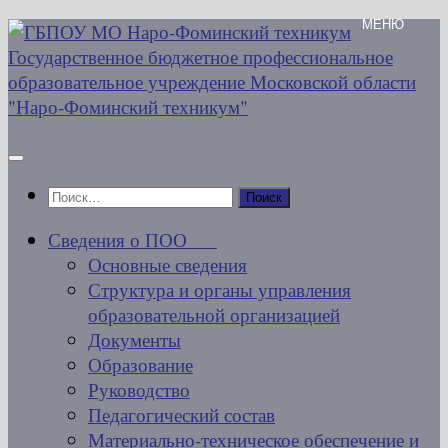
Перейти
к
содержимому
Найти:
Сведения о ПОО
Основные сведения
Структура и органы управления
образовательной организацией
Документы
Образование
Руководство
Педагогический состав
Материально-техническое обеспечение и