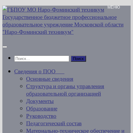
Перейти
к
содержимому
Найти:
Сведения о ПОО
Основные сведения
Структура и органы управления
образовательной организацией
Документы
Образование
Руководство
Педагогический состав
Материально-техническое обеспечение и