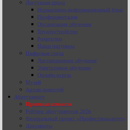
Доступная среда
Нормативно-информационный блок
Профориентация
Организация обучения
Трудоустройство
Родителям
Наши партнеры
Цифровая среда
Дистанционное обучение
Электронное обучение
Онлайн-курсы
Музей
Архив новостей
Абитуриенту
Приемная комиссия
Рейтинг абитуриентов 2026
Федеральный проект «Профессионалитет»
Документы