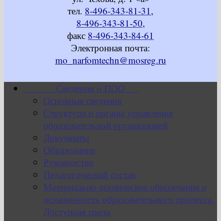
тел.
8-496-343-81-31
,
8-496-343-81-50
,
факс
8-496-343-84-61
Электронная почта:
mo_narfomtechn@mosreg.ru
Сведения о ПОО
Основные сведения
Структура и органы управления
образовательной организацией
Документы
Образование
Руководство
Педагогический состав
Материально-техническое обеспечение и
оснащенность образовательного процесса.
Доступная среда