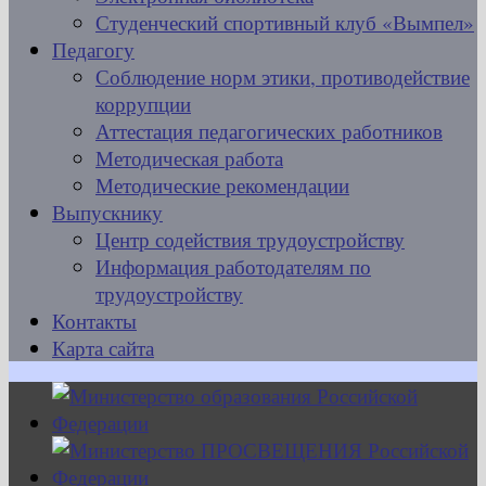
Студенческий спортивный клуб «Вымпел»
Педагогу
Соблюдение норм этики, противодействие
коррупции
Аттестация педагогических работников
Методическая работа
Методические рекомендации
Выпускнику
Центр содействия трудоустройству
Информация работодателям по
трудоустройству
Контакты
Карта сайта