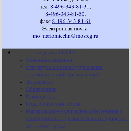
тел.
8-496-343-81-31
,
8-496-343-81-50
,
факс
8-496-343-84-61
Электронная почта:
mo_narfomtechn@mosreg.ru
Сведения о ПОО
Основные сведения
Структура и органы управления
образовательной организацией
Документы
Образование
Руководство
Педагогический состав
Материально-техническое обеспечение и
оснащенность образовательного процесса.
Доступная среда