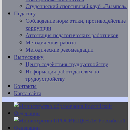
Студенческий спортивный клуб «Вымпел»
Педагогу
Соблюдение норм этики, противодействие
коррупции
Аттестация педагогических работников
Методическая работа
Методические рекомендации
Выпускнику
Центр содействия трудоустройству
Информация работодателям по
трудоустройству
Контакты
Карта сайта