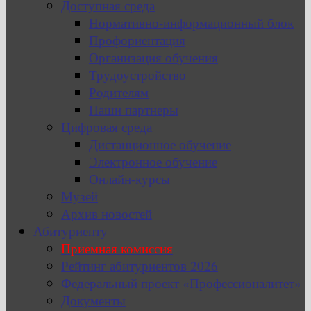
Доступная среда
Нормативно-информационный блок
Профориентация
Организация обучения
Трудоустройство
Родителям
Наши партнеры
Цифровая среда
Дистанционное обучение
Электронное обучение
Онлайн-курсы
Музей
Архив новостей
Абитуриенту
Приемная комиссия
Рейтинг абитуриентов 2026
Федеральный проект «Профессионалитет»
Документы