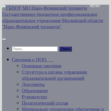
Перейти
к
содержимому
Найти:
Сведения о ПОО
Основные сведения
Структура и органы управления
образовательной организацией
Документы
Образование
Руководство
Педагогический состав
Материально-техническое обеспечение и