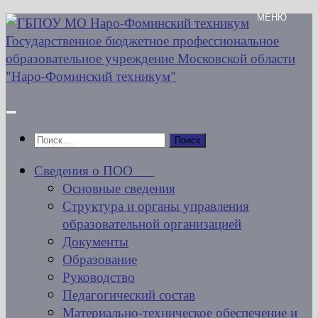
Перейти
к
содержимому
Найти:
Сведения о ПОО
Основные сведения
Структура и органы управления
образовательной организацией
Документы
Образование
Руководство
Педагогический состав
Материально-техническое обеспечение и