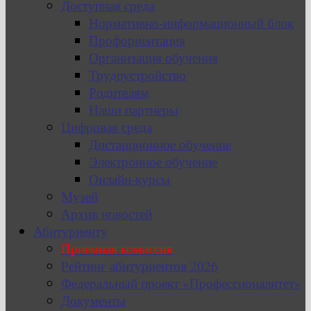
Доступная среда
Нормативно-информационный блок
Профориентация
Организация обучения
Трудоустройство
Родителям
Наши партнеры
Цифровая среда
Дистанционное обучение
Электронное обучение
Онлайн-курсы
Музей
Архив новостей
Абитуриенту
Приемная комиссия
Рейтинг абитуриентов 2026
Федеральный проект «Профессионалитет»
Документы