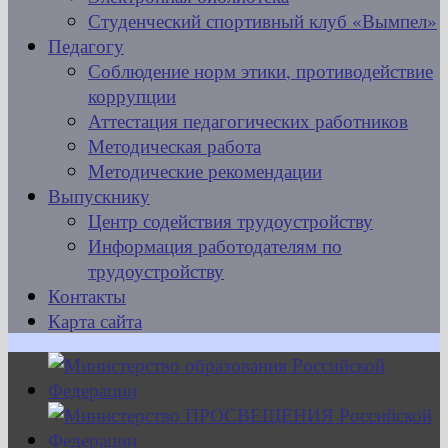
Студенческий спортивный клуб «Вымпел»
Педагогу
Соблюдение норм этики, противодействие
коррупции
Аттестация педагогических работников
Методическая работа
Методические рекомендации
Выпускнику
Центр содействия трудоустройству
Информация работодателям по
трудоустройству
Контакты
Карта сайта