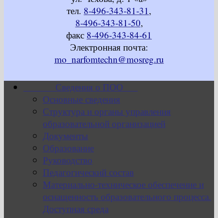
тел.
8-496-343-81-31
,
8-496-343-81-50
,
факс
8-496-343-84-61
Электронная почта:
mo_narfomtechn@mosreg.ru
Сведения о ПОО
Основные сведения
Структура и органы управления
образовательной организацией
Документы
Образование
Руководство
Педагогический состав
Материально-техническое обеспечение и
оснащенность образовательного процесса.
Доступная среда