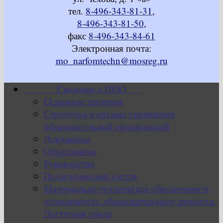
тел.
8-496-343-81-31
,
8-496-343-81-50
,
факс
8-496-343-84-61
Электронная почта:
mo_narfomtechn@mosreg.ru
Сведения о ПОО
Основные сведения
Структура и органы управления
образовательной организацией
Документы
Образование
Руководство
Педагогический состав
Материально-техническое обеспечение и
оснащенность образовательного процесса.
Доступная среда