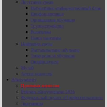
Доступная среда
Нормативно-информационный блок
Профориентация
Организация обучения
Трудоустройство
Родителям
Наши партнеры
Цифровая среда
Дистанционное обучение
Электронное обучение
Онлайн-курсы
Музей
Архив новостей
Абитуриенту
Приемная комиссия
Рейтинг абитуриентов 2026
Федеральный проект «Профессионалитет»
Документы