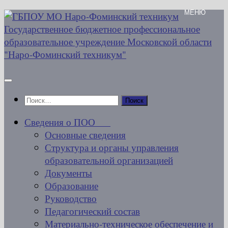
Перейти
к
содержимому
Найти:
Сведения о ПОО
Основные сведения
Структура и органы управления
образовательной организацией
Документы
Образование
Руководство
Педагогический состав
Материально-техническое обеспечение и