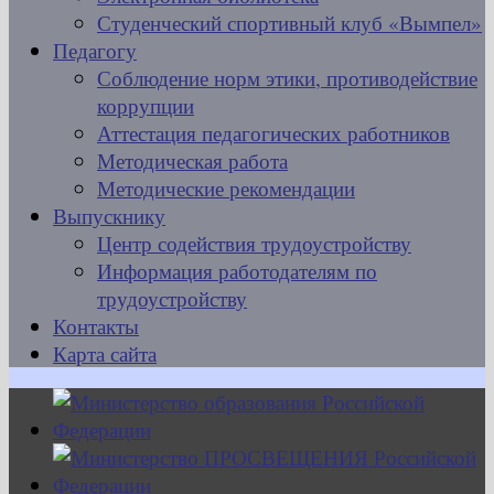
Студенческий спортивный клуб «Вымпел»
Педагогу
Соблюдение норм этики, противодействие
коррупции
Аттестация педагогических работников
Методическая работа
Методические рекомендации
Выпускнику
Центр содействия трудоустройству
Информация работодателям по
трудоустройству
Контакты
Карта сайта