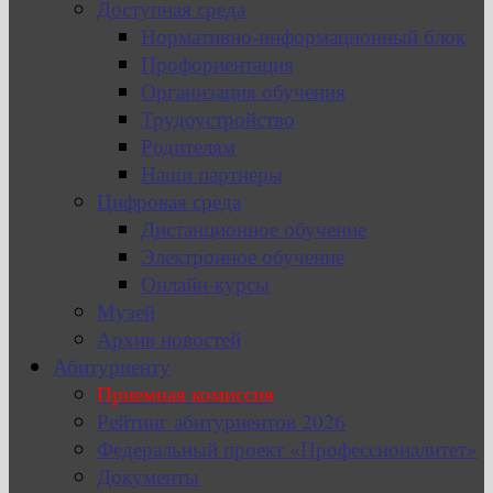
Доступная среда
Нормативно-информационный блок
Профориентация
Организация обучения
Трудоустройство
Родителям
Наши партнеры
Цифровая среда
Дистанционное обучение
Электронное обучение
Онлайн-курсы
Музей
Архив новостей
Абитуриенту
Приемная комиссия
Рейтинг абитуриентов 2026
Федеральный проект «Профессионалитет»
Документы