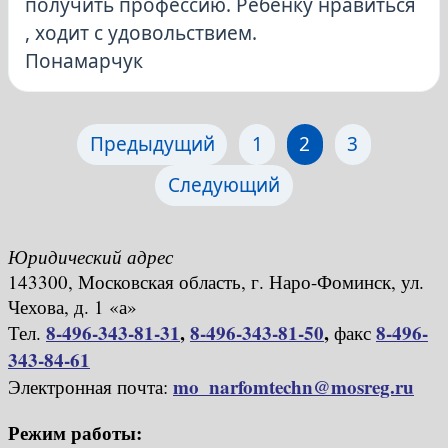
получить профессию. Ребенку нравиться
, ходит с удовольствием.
Понамарчук
Site
Предыдущий
1
2
3
Страница
Страница
Страниц
Reviews
Следующий
навигация
Юридический адрес
143300, Московская область, г. Наро-Фоминск, ул.
Чехова, д. 1 «а»
8-496-343-81-31
,
8-496-343-81-50
,
8-496-
Тел.
факс
343-84-61
mo_narfomtechn@mosreg.ru
Электронная почта:
Режим работы: