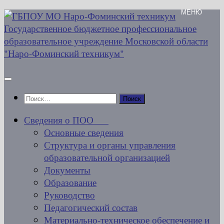
Перейти
к
содержимому
Найти:
Сведения о ПОО
Основные сведения
Структура и органы управления
образовательной организацией
Документы
Образование
Руководство
Педагогический состав
Материально-техническое обеспечение и