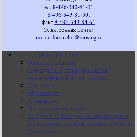
тел.
8-496-343-81-31
,
8-496-343-81-50
,
факс
8-496-343-84-61
Электронная почта:
mo_narfomtechn@mosreg.ru
Сведения о ПОО
Основные сведения
Структура и органы управления
образовательной организацией
Документы
Образование
Руководство
Педагогический состав
Материально-техническое обеспечение и
оснащенность образовательного процесса.
Доступная среда