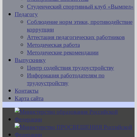
Студенческий спортивный клуб «Вымпел»
Педагогу
Соблюдение норм этики, противодействие
коррупции
Аттестация педагогических работников
Методическая работа
Методические рекомендации
Выпускнику
Центр содействия трудоустройству
Информация работодателям по
трудоустройству
Контакты
Карта сайта