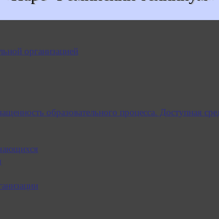
льной организацией
нащенность образовательного процесса. Доступная сре
учающихся
я
ганизации