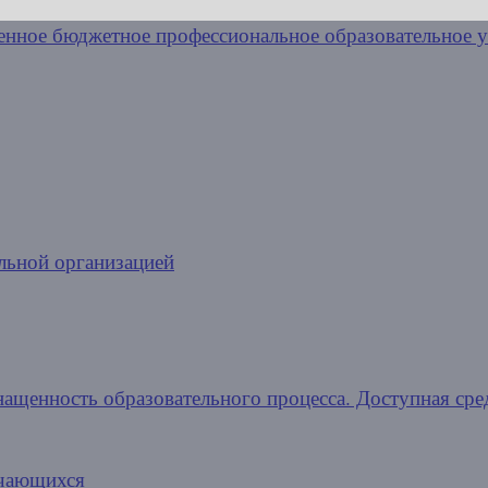
льной организацией
нащенность образовательного процесса. Доступная сре
учающихся