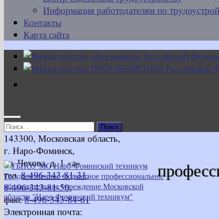
Информация работодателям по трудоустрой
Контакты
Карта сайта
Найти:
143300, Московская область,
г. Наро-Фоминск,
ул. Чехова, д. 1 «а»
професс
тел.
8-496-343-81-31
,
8-496-343-81-50
,
факс
8-496-343-84-61
Электронная почта: