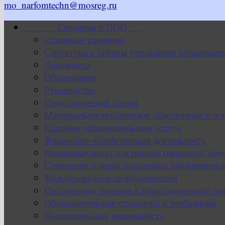
mo_narfomtechn@mosreg.ru
Сведения о ПОО
Основные сведения
Структура и органы управления образовате
Документы
Образование
Руководство
Педагогический состав
Материально-техническое обеспечение и ос
Платные образовательные услуги
Финансово-хозяйственная деятельность
Вакантные места для приема (перевода) об
Стипендии и меры поддержки обучающихс
Международное сотрудничество
Организация питания в образовательной ор
Образовательные стандарты и требования
Воспитательная деятельность