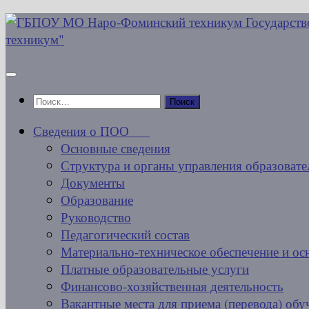
Перейти
к
содержимому
Найти:
Сведения о ПОО
Основные сведения
Структура и органы управления образовате
Документы
Образование
Руководство
Педагогический состав
Материально-техническое обеспечение и ос
Платные образовательные услуги
Финансово-хозяйственная деятельность
Вакантные места для приема (перевода) об