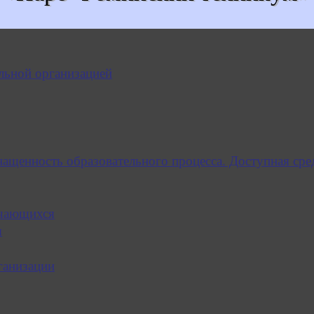
льной организацией
нащенность образовательного процесса. Доступная сре
учающихся
я
ганизации