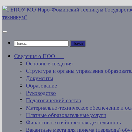
Перейти
к
содержимому
Найти:
Сведения о ПОО
Основные сведения
Структура и органы управления образовате
Документы
Образование
Руководство
Педагогический состав
Материально-техническое обеспечение и ос
Платные образовательные услуги
Финансово-хозяйственная деятельность
Вакантные места для приема (перевода) об