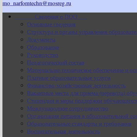
mo_narfomtechn@mosreg.ru
Сведения о ПОО
Основные сведения
Структура и органы управления образовате
Документы
Образование
Руководство
Педагогический состав
Материально-техническое обеспечение и ос
Платные образовательные услуги
Финансово-хозяйственная деятельность
Вакантные места для приема (перевода) об
Стипендии и меры поддержки обучающихс
Международное сотрудничество
Организация питания в образовательной ор
Образовательные стандарты и требования
Воспитательная деятельность