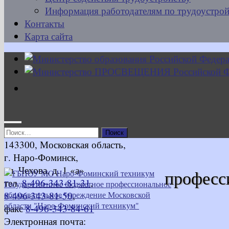
Информация работодателям по трудоустрой
Контакты
Карта сайта
Найти:
143300, Московская область,
г. Наро-Фоминск,
ул. Чехова, д. 1 «а»
професс
тел.
8-496-343-81-31
,
8-496-343-81-50
,
факс
8-496-343-84-61
Электронная почта: