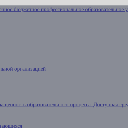
льной организацией
нащенность образовательного процесса. Доступная сре
учающихся