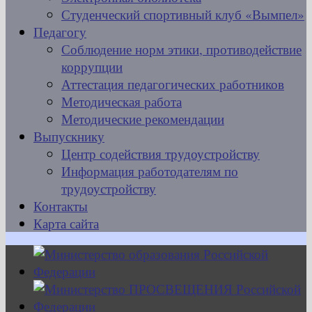
Студенческий спортивный клуб «Вымпел»
Педагогу
Соблюдение норм этики, противодействие
коррупции
Аттестация педагогических работников
Методическая работа
Методические рекомендации
Выпускнику
Центр содействия трудоустройству
Информация работодателям по
трудоустройству
Контакты
Карта сайта