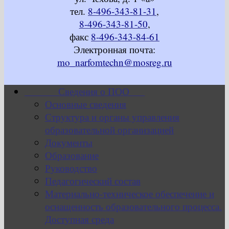
тел.
8-496-343-81-31
,
8-496-343-81-50
,
факс
8-496-343-84-61
Электронная почта:
mo_narfomtechn@mosreg.ru
Сведения о ПОО
Основные сведения
Структура и органы управления
образовательной организацией
Документы
Образование
Руководство
Педагогический состав
Материально-техническое обеспечение и
оснащенность образовательного процесса.
Доступная среда