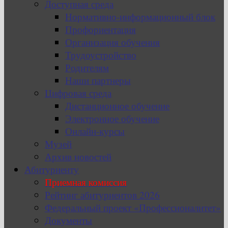
Доступная среда
Нормативно-информационный блок
Профориентация
Организация обучения
Трудоустройство
Родителям
Наши партнеры
Цифровая среда
Дистанционное обучение
Электронное обучение
Онлайн-курсы
Музей
Архив новостей
Абитуриенту
Приемная комиссия
Рейтинг абитуриентов 2026
Федеральный проект «Профессионалитет»
Документы