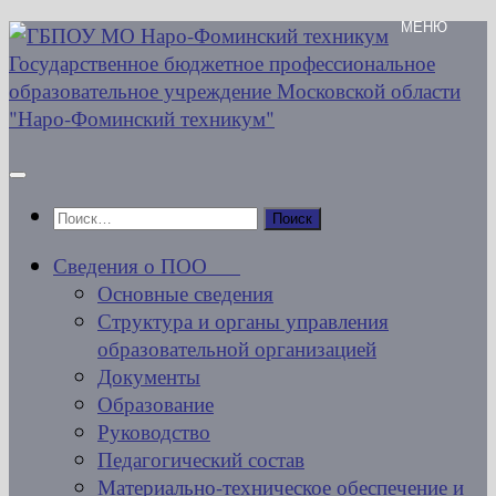
Перейти
к
содержимому
Найти:
Сведения о ПОО
Основные сведения
Структура и органы управления
образовательной организацией
Документы
Образование
Руководство
Педагогический состав
Материально-техническое обеспечение и