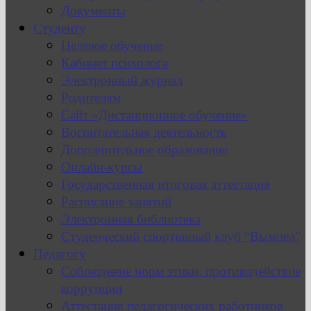
Документы
Студенту
Целевое обучение
Кабинет психолога
Электронный журнал
Родителям
Сайт «Дистанционное обучение»
Воспитательная деятельность
Дополнительное образование
Онлайн-курсы
Государственная итоговая аттестация
Расписание занятий
Электронная библиотека
Студенческий спортивный клуб “Вымпел”
Педагогу
Соблюдение норм этики, противодействие
коррупции
Аттестация педагогических работников