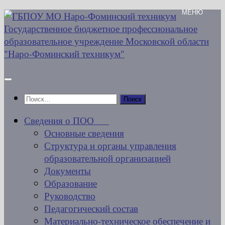
Перейти
к
содержимому
Найти:
Сведения о ПОО
Основные сведения
Структура и органы управления
образовательной организацией
Документы
Образование
Руководство
Педагогический состав
Материально-техническое обеспечение и