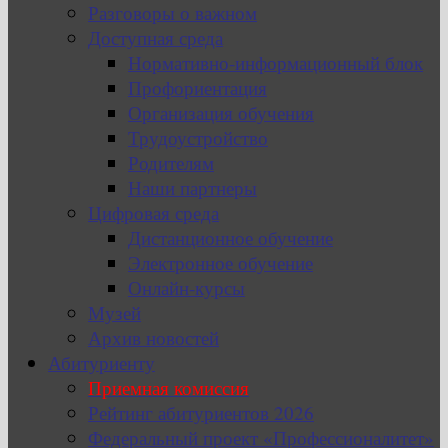
Разговоры о важном
Доступная среда
Нормативно-информационный блок
Профориентация
Организация обучения
Трудоустройство
Родителям
Наши партнеры
Цифровая среда
Дистанционное обучение
Электронное обучение
Онлайн-курсы
Музей
Архив новостей
Абитуриенту
Приемная комиссия
Рейтинг абитуриентов 2026
Федеральный проект «Профессионалитет»