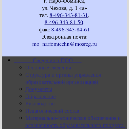
г. Наро-Фоминск,
ул. Чехова, д. 1 «а»
тел.
8-496-343-81-31
,
8-496-343-81-50
,
факс
8-496-343-84-61
Электронная почта:
mo_narfomtechn@mosreg.ru
Сведения о ПОО
Основные сведения
Структура и органы управления
образовательной организацией
Документы
Образование
Руководство
Педагогический состав
Материально-техническое обеспечение и
оснащенность образовательного процесса.