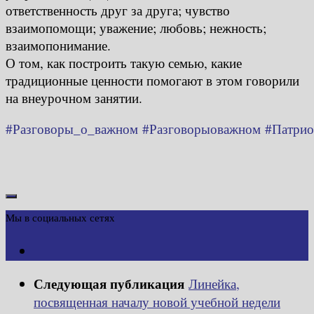
ответственность друг за друга; чувство
взаимопомощи; уважение; любовь; нежность;
взаимопонимание.
О том, как построить такую семью, какие
традиционные ценности помогают в этом говорили
на внеурочном занятии.
#Разговоры_о_важном
#Разговорыоважном
#Патрио
Мы в социальных сетях
Следующая публикация
Линейка,
посвященная началу новой учебной недели