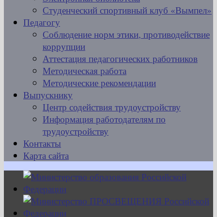
Студенческий спортивный клуб «Вымпел»
Педагогу
Соблюдение норм этики, противодействие
коррупции
Аттестация педагогических работников
Методическая работа
Методические рекомендации
Выпускнику
Центр содействия трудоустройству
Информация работодателям по
трудоустройству
Контакты
Карта сайта